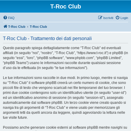
T-Roc Club
FAQ
Iscriviti
Login
T-Roc Club
T-Roc Club
T-Roc Club - Trattamento dei dati personali
Questo paragrafo spiega dettagliatamente come “T-Roc Club” ed eventuali
affiliati (in seguito “noi”, “nostro”, “T-Roc Club”, “https://www.t-roc.it”) e phpBB (in
seguito “essi”, “loro”, “phpBB software”, “www.phpbb.com”, “phpBB Limited”,
“phpBB Teams”) usano le informazioni raccolte durante qualsiasi sessione
d’uso da te effettuata (in seguito “le tue informazioni”).
Le tue informazioni sono raccolte in due modi. In primo luogo, mentre si naviga
su “T-Roc Club” il software phpBB creerà un certo numero di cookie, che sono
piccoli file di testo che vengono scaricati nei file temporanei del tuo browser. I
primi due cookie contengono solo un identificativo utente (in seguito “user-id”)
ed un identificativo anonimo di sessione (in seguito “session-id”), assegnato
automaticamente dal software phpBB. Un terzo cookie viene creato quando si
naviga tra gli argomenti di “T-Roc Club” e viene usato per memorizzare gli
argomenti letti da quelli ancora da leggere, quindi agevolando la lettura nelle
tue visite future.
Possiamo anche generare cookie esterni al software phpBB mentre navighi su