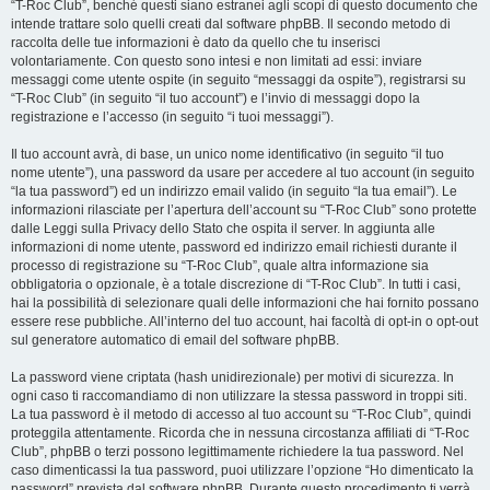
“T-Roc Club”, benché questi siano estranei agli scopi di questo documento che
intende trattare solo quelli creati dal software phpBB. Il secondo metodo di
raccolta delle tue informazioni è dato da quello che tu inserisci
volontariamente. Con questo sono intesi e non limitati ad essi: inviare
messaggi come utente ospite (in seguito “messaggi da ospite”), registrarsi su
“T-Roc Club” (in seguito “il tuo account”) e l’invio di messaggi dopo la
registrazione e l’accesso (in seguito “i tuoi messaggi”).
Il tuo account avrà, di base, un unico nome identificativo (in seguito “il tuo
nome utente”), una password da usare per accedere al tuo account (in seguito
“la tua password”) ed un indirizzo email valido (in seguito “la tua email”). Le
informazioni rilasciate per l’apertura dell’account su “T-Roc Club” sono protette
dalle Leggi sulla Privacy dello Stato che ospita il server. In aggiunta alle
informazioni di nome utente, password ed indirizzo email richiesti durante il
processo di registrazione su “T-Roc Club”, quale altra informazione sia
obbligatoria o opzionale, è a totale discrezione di “T-Roc Club”. In tutti i casi,
hai la possibilità di selezionare quali delle informazioni che hai fornito possano
essere rese pubbliche. All’interno del tuo account, hai facoltà di opt-in o opt-out
sul generatore automatico di email del software phpBB.
La password viene criptata (hash unidirezionale) per motivi di sicurezza. In
ogni caso ti raccomandiamo di non utilizzare la stessa password in troppi siti.
La tua password è il metodo di accesso al tuo account su “T-Roc Club”, quindi
proteggila attentamente. Ricorda che in nessuna circostanza affiliati di “T-Roc
Club”, phpBB o terzi possono legittimamente richiedere la tua password. Nel
caso dimenticassi la tua password, puoi utilizzare l’opzione “Ho dimenticato la
password” prevista dal software phpBB. Durante questo procedimento ti verrà