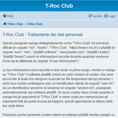
T-Roc Club
FAQ
Iscriviti
Login
T-Roc Club
T-Roc Club
T-Roc Club - Trattamento dei dati personali
Questo paragrafo spiega dettagliatamente come “T-Roc Club” ed eventuali
affiliati (in seguito “noi”, “nostro”, “T-Roc Club”, “https://www.t-roc.it”) e phpBB (in
seguito “essi”, “loro”, “phpBB software”, “www.phpbb.com”, “phpBB Limited”,
“phpBB Teams”) usano le informazioni raccolte durante qualsiasi sessione
d’uso da te effettuata (in seguito “le tue informazioni”).
Le tue informazioni sono raccolte in due modi. In primo luogo, mentre si naviga
su “T-Roc Club” il software phpBB creerà un certo numero di cookie, che sono
piccoli file di testo che vengono scaricati nei file temporanei del tuo browser. I
primi due cookie contengono solo un identificativo utente (in seguito “user-id”)
ed un identificativo anonimo di sessione (in seguito “session-id”), assegnato
automaticamente dal software phpBB. Un terzo cookie viene creato quando si
naviga tra gli argomenti di “T-Roc Club” e viene usato per memorizzare gli
argomenti letti da quelli ancora da leggere, quindi agevolando la lettura nelle
tue visite future.
Possiamo anche generare cookie esterni al software phpBB mentre navighi su