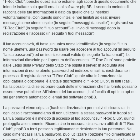
“T-Roc Club”, benché questi siano estranei agli scopi di questo documento che
intende trattare solo quelli creati dal software phpBB. Il secondo metodo di
raccolta delle tue informazioni è dato da quello che tu inserisci
volontariamente. Con questo sono intesi e non limitati ad essi: inviare
messaggi come utente ospite (in seguito “messaggi da ospite”), registrarsi su
“T-Roc Club” (in seguito “il tuo account”) e l’invio di messaggi dopo la
registrazione e l’accesso (in seguito “i tuoi messaggi”).
Il tuo account avrà, di base, un unico nome identificativo (in seguito “il tuo
nome utente”), una password da usare per accedere al tuo account (in seguito
“la tua password”) ed un indirizzo email valido (in seguito “la tua email”). Le
informazioni rilasciate per l’apertura dell’account su “T-Roc Club” sono protette
dalle Leggi sulla Privacy dello Stato che ospita il server. In aggiunta alle
informazioni di nome utente, password ed indirizzo email richiesti durante il
processo di registrazione su “T-Roc Club”, quale altra informazione sia
obbligatoria o opzionale, è a totale discrezione di “T-Roc Club”. In tutti i casi,
hai la possibilità di selezionare quali delle informazioni che hai fornito possano
essere rese pubbliche. All’interno del tuo account, hai facoltà di opt-in o opt-out
sul generatore automatico di email del software phpBB.
La password viene criptata (hash unidirezionale) per motivi di sicurezza. In
ogni caso ti raccomandiamo di non utilizzare la stessa password in troppi siti.
La tua password è il metodo di accesso al tuo account su “T-Roc Club”, quindi
proteggila attentamente. Ricorda che in nessuna circostanza affiliati di “T-Roc
Club”, phpBB o terzi possono legittimamente richiedere la tua password. Nel
caso dimenticassi la tua password, puoi utilizzare l’opzione “Ho dimenticato la
password” prevista dal software phpBB. Durante questo procedimento ti verrà