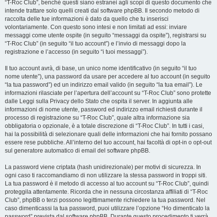
“T-Roc Club”, benché questi siano estranei agli scopi di questo documento che
intende trattare solo quelli creati dal software phpBB. Il secondo metodo di
raccolta delle tue informazioni è dato da quello che tu inserisci
volontariamente. Con questo sono intesi e non limitati ad essi: inviare
messaggi come utente ospite (in seguito “messaggi da ospite”), registrarsi su
“T-Roc Club” (in seguito “il tuo account”) e l’invio di messaggi dopo la
registrazione e l’accesso (in seguito “i tuoi messaggi”).
Il tuo account avrà, di base, un unico nome identificativo (in seguito “il tuo
nome utente”), una password da usare per accedere al tuo account (in seguito
“la tua password”) ed un indirizzo email valido (in seguito “la tua email”). Le
informazioni rilasciate per l’apertura dell’account su “T-Roc Club” sono protette
dalle Leggi sulla Privacy dello Stato che ospita il server. In aggiunta alle
informazioni di nome utente, password ed indirizzo email richiesti durante il
processo di registrazione su “T-Roc Club”, quale altra informazione sia
obbligatoria o opzionale, è a totale discrezione di “T-Roc Club”. In tutti i casi,
hai la possibilità di selezionare quali delle informazioni che hai fornito possano
essere rese pubbliche. All’interno del tuo account, hai facoltà di opt-in o opt-out
sul generatore automatico di email del software phpBB.
La password viene criptata (hash unidirezionale) per motivi di sicurezza. In
ogni caso ti raccomandiamo di non utilizzare la stessa password in troppi siti.
La tua password è il metodo di accesso al tuo account su “T-Roc Club”, quindi
proteggila attentamente. Ricorda che in nessuna circostanza affiliati di “T-Roc
Club”, phpBB o terzi possono legittimamente richiedere la tua password. Nel
caso dimenticassi la tua password, puoi utilizzare l’opzione “Ho dimenticato la
password” prevista dal software phpBB. Durante questo procedimento ti verrà