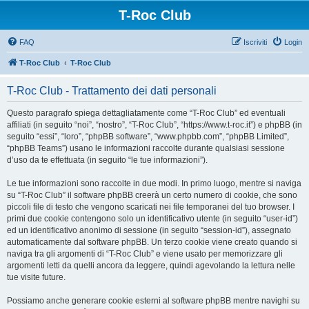
T-Roc Club
FAQ
Iscriviti
Login
T-Roc Club
T-Roc Club
T-Roc Club - Trattamento dei dati personali
Questo paragrafo spiega dettagliatamente come “T-Roc Club” ed eventuali
affiliati (in seguito “noi”, “nostro”, “T-Roc Club”, “https://www.t-roc.it”) e phpBB (in
seguito “essi”, “loro”, “phpBB software”, “www.phpbb.com”, “phpBB Limited”,
“phpBB Teams”) usano le informazioni raccolte durante qualsiasi sessione
d’uso da te effettuata (in seguito “le tue informazioni”).
Le tue informazioni sono raccolte in due modi. In primo luogo, mentre si naviga
su “T-Roc Club” il software phpBB creerà un certo numero di cookie, che sono
piccoli file di testo che vengono scaricati nei file temporanei del tuo browser. I
primi due cookie contengono solo un identificativo utente (in seguito “user-id”)
ed un identificativo anonimo di sessione (in seguito “session-id”), assegnato
automaticamente dal software phpBB. Un terzo cookie viene creato quando si
naviga tra gli argomenti di “T-Roc Club” e viene usato per memorizzare gli
argomenti letti da quelli ancora da leggere, quindi agevolando la lettura nelle
tue visite future.
Possiamo anche generare cookie esterni al software phpBB mentre navighi su