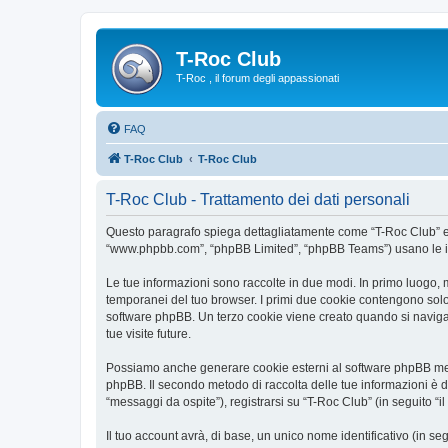
T-Roc Club
T-Roc , il forum degli appassionati
FAQ
T-Roc Club
T-Roc Club
T-Roc Club - Trattamento dei dati personali
Questo paragrafo spiega dettagliatamente come “T-Roc Club” ed eve
“www.phpbb.com”, “phpBB Limited”, “phpBB Teams”) usano le infor
Le tue informazioni sono raccolte in due modi. In primo luogo, m
temporanei del tuo browser. I primi due cookie contengono solo 
software phpBB. Un terzo cookie viene creato quando si naviga t
tue visite future.
Possiamo anche generare cookie esterni al software phpBB mentr
phpBB. Il secondo metodo di raccolta delle tue informazioni è d
“messaggi da ospite”), registrarsi su “T-Roc Club” (in seguito “il
Il tuo account avrà, di base, un unico nome identificativo (in s