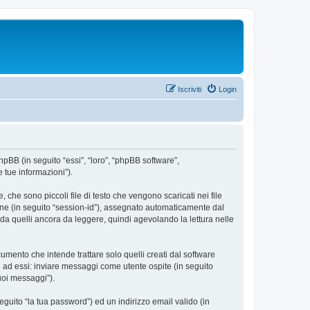
Iscriviti
Login
hpBB (in seguito “essi”, “loro”, “phpBB software”,
 tue informazioni”).
che sono piccoli file di testo che vengono scaricati nei file
ione (in seguito “session-id”), assegnato automaticamente dal
da quelli ancora da leggere, quindi agevolando la lettura nelle
ento che intende trattare solo quelli creati dal software
i ad essi: inviare messaggi come utente ospite (in seguito
tuoi messaggi”).
eguito “la tua password”) ed un indirizzo email valido (in