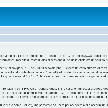
ntuali affiliati (in seguito “noi”, “nostro”, “T-Roc Club”, “https://www.t-roc.it”) e p
mazioni raccolte durante qualsiasi sessione d’uso da te effettuata (in seguito “le
entre si naviga su “T-Roc Club” il software phpBB creerà un certo numero di cookie, 
un identificativo utente (in seguito “user-id”) ed un identificativo anonimo di sess
ra gli argomenti di “T-Roc Club” e viene usato per memorizzare gli argomenti letti 
e navighi su “T-Roc Club”, benché questi siano estranei agli scopi di questo docum
ato da quello che tu inserisci volontariamente. Con questo sono intesi e non limitat
 tuo account”) e l’invio di messaggi dopo la registrazione e l’accesso (in seguito “i 
eguito “il tuo nome utente”), una password da usare per accedere al tuo account (in s