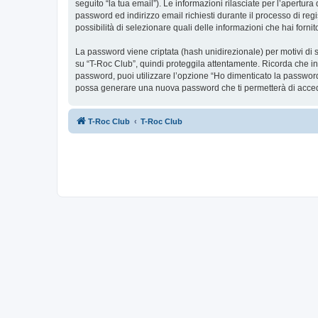
seguito “la tua email”). Le informazioni rilasciate per l’apertur
password ed indirizzo email richiesti durante il processo di regis
possibilità di selezionare quali delle informazioni che hai forn
La password viene criptata (hash unidirezionale) per motivi di s
su “T-Roc Club”, quindi proteggila attentamente. Ricorda che in
password, puoi utilizzare l’opzione “Ho dimenticato la password
possa generare una nuova password che ti permetterà di acce
T-Roc Club
T-Roc Club