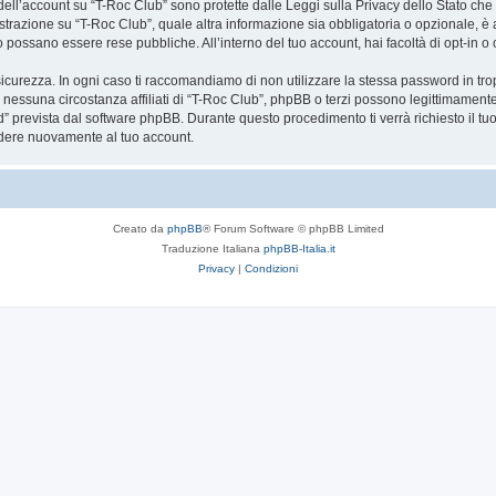
a dell’account su “T-Roc Club” sono protette dalle Leggi sulla Privacy dello Stato che 
trazione su “T-Roc Club”, quale altra informazione sia obbligatoria o opzionale, è a to
ito possano essere rese pubbliche. All’interno del tuo account, hai facoltà di opt-in
icurezza. In ogni caso ti raccomandiamo di non utilizzare la stessa password in tro
 nessuna circostanza affiliati di “T-Roc Club”, phpBB o terzi possono legittimament
” prevista dal software phpBB. Durante questo procedimento ti verrà richiesto il t
dere nuovamente al tuo account.
Creato da
phpBB
® Forum Software © phpBB Limited
Traduzione Italiana
phpBB-Italia.it
Privacy
|
Condizioni