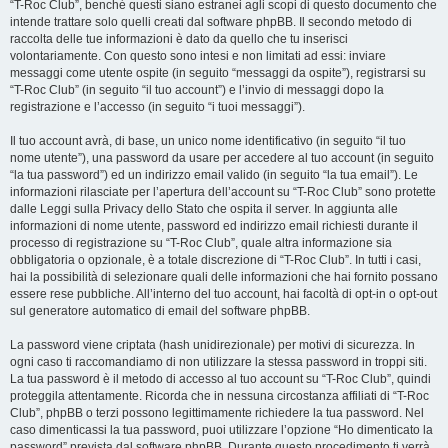
“T-Roc Club”, benché questi siano estranei agli scopi di questo documento che
intende trattare solo quelli creati dal software phpBB. Il secondo metodo di
raccolta delle tue informazioni è dato da quello che tu inserisci
volontariamente. Con questo sono intesi e non limitati ad essi: inviare
messaggi come utente ospite (in seguito “messaggi da ospite”), registrarsi su
“T-Roc Club” (in seguito “il tuo account”) e l’invio di messaggi dopo la
registrazione e l’accesso (in seguito “i tuoi messaggi”).
Il tuo account avrà, di base, un unico nome identificativo (in seguito “il tuo
nome utente”), una password da usare per accedere al tuo account (in seguito
“la tua password”) ed un indirizzo email valido (in seguito “la tua email”). Le
informazioni rilasciate per l’apertura dell’account su “T-Roc Club” sono protette
dalle Leggi sulla Privacy dello Stato che ospita il server. In aggiunta alle
informazioni di nome utente, password ed indirizzo email richiesti durante il
processo di registrazione su “T-Roc Club”, quale altra informazione sia
obbligatoria o opzionale, è a totale discrezione di “T-Roc Club”. In tutti i casi,
hai la possibilità di selezionare quali delle informazioni che hai fornito possano
essere rese pubbliche. All’interno del tuo account, hai facoltà di opt-in o opt-out
sul generatore automatico di email del software phpBB.
La password viene criptata (hash unidirezionale) per motivi di sicurezza. In
ogni caso ti raccomandiamo di non utilizzare la stessa password in troppi siti.
La tua password è il metodo di accesso al tuo account su “T-Roc Club”, quindi
proteggila attentamente. Ricorda che in nessuna circostanza affiliati di “T-Roc
Club”, phpBB o terzi possono legittimamente richiedere la tua password. Nel
caso dimenticassi la tua password, puoi utilizzare l’opzione “Ho dimenticato la
password” prevista dal software phpBB. Durante questo procedimento ti verrà