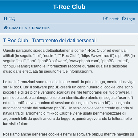
T-Roc Club
FAQ
Iscriviti
Login
T-Roc Club
T-Roc Club
T-Roc Club - Trattamento dei dati personali
Questo paragrafo spiega dettagliatamente come “T-Roc Club” ed eventuali
affiliati (in seguito “noi”, “nostro”, “T-Roc Club”, “https://www.t-roc.it”) e phpBB (in
seguito “essi”, “loro”, “phpBB software”, “www.phpbb.com”, “phpBB Limited”,
“phpBB Teams”) usano le informazioni raccolte durante qualsiasi sessione
d’uso da te effettuata (in seguito “le tue informazioni”).
Le tue informazioni sono raccolte in due modi. In primo luogo, mentre si naviga
su “T-Roc Club” il software phpBB creerà un certo numero di cookie, che sono
piccoli file di testo che vengono scaricati nei file temporanei del tuo browser. I
primi due cookie contengono solo un identificativo utente (in seguito “user-id”)
ed un identificativo anonimo di sessione (in seguito “session-id”), assegnato
automaticamente dal software phpBB. Un terzo cookie viene creato quando si
naviga tra gli argomenti di “T-Roc Club” e viene usato per memorizzare gli
argomenti letti da quelli ancora da leggere, quindi agevolando la lettura nelle
tue visite future.
Possiamo anche generare cookie esterni al software phpBB mentre navighi su