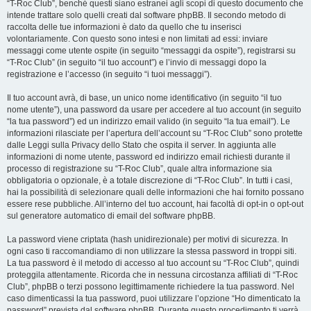
“T-Roc Club”, benché questi siano estranei agli scopi di questo documento che
intende trattare solo quelli creati dal software phpBB. Il secondo metodo di
raccolta delle tue informazioni è dato da quello che tu inserisci
volontariamente. Con questo sono intesi e non limitati ad essi: inviare
messaggi come utente ospite (in seguito “messaggi da ospite”), registrarsi su
“T-Roc Club” (in seguito “il tuo account”) e l’invio di messaggi dopo la
registrazione e l’accesso (in seguito “i tuoi messaggi”).
Il tuo account avrà, di base, un unico nome identificativo (in seguito “il tuo
nome utente”), una password da usare per accedere al tuo account (in seguito
“la tua password”) ed un indirizzo email valido (in seguito “la tua email”). Le
informazioni rilasciate per l’apertura dell’account su “T-Roc Club” sono protette
dalle Leggi sulla Privacy dello Stato che ospita il server. In aggiunta alle
informazioni di nome utente, password ed indirizzo email richiesti durante il
processo di registrazione su “T-Roc Club”, quale altra informazione sia
obbligatoria o opzionale, è a totale discrezione di “T-Roc Club”. In tutti i casi,
hai la possibilità di selezionare quali delle informazioni che hai fornito possano
essere rese pubbliche. All’interno del tuo account, hai facoltà di opt-in o opt-out
sul generatore automatico di email del software phpBB.
La password viene criptata (hash unidirezionale) per motivi di sicurezza. In
ogni caso ti raccomandiamo di non utilizzare la stessa password in troppi siti.
La tua password è il metodo di accesso al tuo account su “T-Roc Club”, quindi
proteggila attentamente. Ricorda che in nessuna circostanza affiliati di “T-Roc
Club”, phpBB o terzi possono legittimamente richiedere la tua password. Nel
caso dimenticassi la tua password, puoi utilizzare l’opzione “Ho dimenticato la
password” prevista dal software phpBB. Durante questo procedimento ti verrà