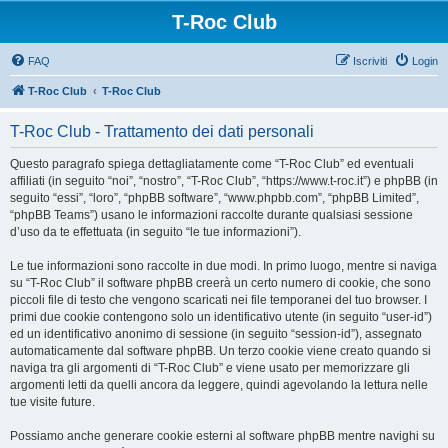
T-Roc Club
FAQ
Iscriviti
Login
T-Roc Club
T-Roc Club
T-Roc Club - Trattamento dei dati personali
Questo paragrafo spiega dettagliatamente come “T-Roc Club” ed eventuali
affiliati (in seguito “noi”, “nostro”, “T-Roc Club”, “https://www.t-roc.it”) e phpBB (in
seguito “essi”, “loro”, “phpBB software”, “www.phpbb.com”, “phpBB Limited”,
“phpBB Teams”) usano le informazioni raccolte durante qualsiasi sessione
d’uso da te effettuata (in seguito “le tue informazioni”).
Le tue informazioni sono raccolte in due modi. In primo luogo, mentre si naviga
su “T-Roc Club” il software phpBB creerà un certo numero di cookie, che sono
piccoli file di testo che vengono scaricati nei file temporanei del tuo browser. I
primi due cookie contengono solo un identificativo utente (in seguito “user-id”)
ed un identificativo anonimo di sessione (in seguito “session-id”), assegnato
automaticamente dal software phpBB. Un terzo cookie viene creato quando si
naviga tra gli argomenti di “T-Roc Club” e viene usato per memorizzare gli
argomenti letti da quelli ancora da leggere, quindi agevolando la lettura nelle
tue visite future.
Possiamo anche generare cookie esterni al software phpBB mentre navighi su