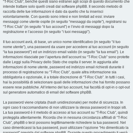
“T-Roc Club”, benché questi siano estranei agli scopi di questo documento che
intende trattare solo quelli creati dal software phpBB. Il secondo metodo di
raccolta delle tue informazioni è dato da quello che tu inserisci
volontariamente. Con questo sono intesi e non limitati ad essi: inviare
messaggi come utente ospite (in seguito “messaggi da ospite”), registrarsi su
“T-Roc Club” (in seguito “il tuo account”) e l’invio di messaggi dopo la
registrazione e l’accesso (in seguito “i tuoi messaggi”).
Il tuo account avrà, di base, un unico nome identificativo (in seguito “il tuo
nome utente”), una password da usare per accedere al tuo account (in seguito
“la tua password”) ed un indirizzo email valido (in seguito “la tua email”). Le
informazioni rilasciate per l’apertura dell’account su “T-Roc Club” sono protette
dalle Leggi sulla Privacy dello Stato che ospita il server. In aggiunta alle
informazioni di nome utente, password ed indirizzo email richiesti durante il
processo di registrazione su “T-Roc Club”, quale altra informazione sia
obbligatoria o opzionale, è a totale discrezione di “T-Roc Club”. In tutti i casi,
hai la possibilità di selezionare quali delle informazioni che hai fornito possano
essere rese pubbliche. All’interno del tuo account, hai facoltà di opt-in o opt-out
sul generatore automatico di email del software phpBB.
La password viene criptata (hash unidirezionale) per motivi di sicurezza. In
ogni caso ti raccomandiamo di non utilizzare la stessa password in troppi siti.
La tua password è il metodo di accesso al tuo account su “T-Roc Club”, quindi
proteggila attentamente. Ricorda che in nessuna circostanza affiliati di “T-Roc
Club”, phpBB o terzi possono legittimamente richiedere la tua password. Nel
caso dimenticassi la tua password, puoi utilizzare l’opzione “Ho dimenticato la
password” prevista dal software phpBB. Durante questo procedimento ti verrà