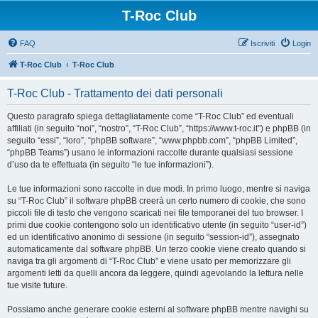
T-Roc Club
FAQ
Iscriviti
Login
T-Roc Club
T-Roc Club
T-Roc Club - Trattamento dei dati personali
Questo paragrafo spiega dettagliatamente come “T-Roc Club” ed eventuali
affiliati (in seguito “noi”, “nostro”, “T-Roc Club”, “https://www.t-roc.it”) e phpBB (in
seguito “essi”, “loro”, “phpBB software”, “www.phpbb.com”, “phpBB Limited”,
“phpBB Teams”) usano le informazioni raccolte durante qualsiasi sessione
d’uso da te effettuata (in seguito “le tue informazioni”).
Le tue informazioni sono raccolte in due modi. In primo luogo, mentre si naviga
su “T-Roc Club” il software phpBB creerà un certo numero di cookie, che sono
piccoli file di testo che vengono scaricati nei file temporanei del tuo browser. I
primi due cookie contengono solo un identificativo utente (in seguito “user-id”)
ed un identificativo anonimo di sessione (in seguito “session-id”), assegnato
automaticamente dal software phpBB. Un terzo cookie viene creato quando si
naviga tra gli argomenti di “T-Roc Club” e viene usato per memorizzare gli
argomenti letti da quelli ancora da leggere, quindi agevolando la lettura nelle
tue visite future.
Possiamo anche generare cookie esterni al software phpBB mentre navighi su