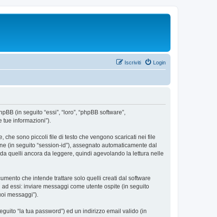
Iscriviti
Login
hpBB (in seguito “essi”, “loro”, “phpBB software”,
 tue informazioni”).
che sono piccoli file di testo che vengono scaricati nei file
ione (in seguito “session-id”), assegnato automaticamente dal
da quelli ancora da leggere, quindi agevolando la lettura nelle
ento che intende trattare solo quelli creati dal software
i ad essi: inviare messaggi come utente ospite (in seguito
tuoi messaggi”).
eguito “la tua password”) ed un indirizzo email valido (in