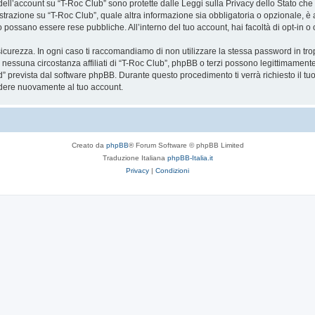
a dell’account su “T-Roc Club” sono protette dalle Leggi sulla Privacy dello Stato che 
trazione su “T-Roc Club”, quale altra informazione sia obbligatoria o opzionale, è a to
ito possano essere rese pubbliche. All’interno del tuo account, hai facoltà di opt-in
icurezza. In ogni caso ti raccomandiamo di non utilizzare la stessa password in tro
 nessuna circostanza affiliati di “T-Roc Club”, phpBB o terzi possono legittimament
” prevista dal software phpBB. Durante questo procedimento ti verrà richiesto il t
dere nuovamente al tuo account.
Creato da
phpBB
® Forum Software © phpBB Limited
Traduzione Italiana
phpBB-Italia.it
Privacy
|
Condizioni