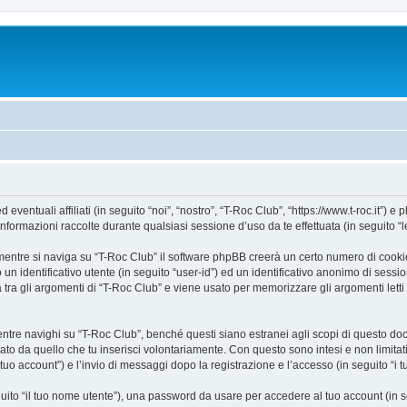
ntuali affiliati (in seguito “noi”, “nostro”, “T-Roc Club”, “https://www.t-roc.it”) e p
mazioni raccolte durante qualsiasi sessione d’uso da te effettuata (in seguito “le
entre si naviga su “T-Roc Club” il software phpBB creerà un certo numero di cookie, 
un identificativo utente (in seguito “user-id”) ed un identificativo anonimo di sess
ra gli argomenti di “T-Roc Club” e viene usato per memorizzare gli argomenti letti 
e navighi su “T-Roc Club”, benché questi siano estranei agli scopi di questo docum
ato da quello che tu inserisci volontariamente. Con questo sono intesi e non limitat
 tuo account”) e l’invio di messaggi dopo la registrazione e l’accesso (in seguito “i 
eguito “il tuo nome utente”), una password da usare per accedere al tuo account (in s