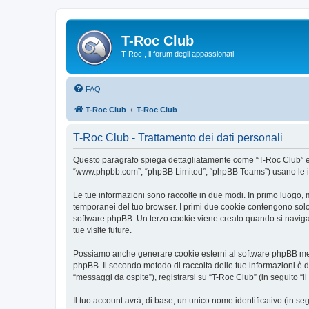
T-Roc Club
T-Roc , il forum degli appassionati
FAQ
T-Roc Club
T-Roc Club
T-Roc Club - Trattamento dei dati personali
Questo paragrafo spiega dettagliatamente come “T-Roc Club” ed eve
“www.phpbb.com”, “phpBB Limited”, “phpBB Teams”) usano le infor
Le tue informazioni sono raccolte in due modi. In primo luogo, m
temporanei del tuo browser. I primi due cookie contengono solo 
software phpBB. Un terzo cookie viene creato quando si naviga t
tue visite future.
Possiamo anche generare cookie esterni al software phpBB mentr
phpBB. Il secondo metodo di raccolta delle tue informazioni è d
“messaggi da ospite”), registrarsi su “T-Roc Club” (in seguito “il
Il tuo account avrà, di base, un unico nome identificativo (in s