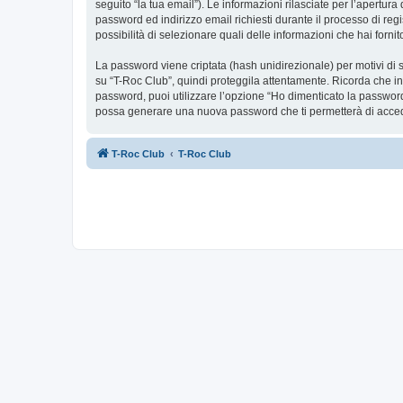
seguito “la tua email”). Le informazioni rilasciate per l’apertur
password ed indirizzo email richiesti durante il processo di regis
possibilità di selezionare quali delle informazioni che hai forn
La password viene criptata (hash unidirezionale) per motivi di s
su “T-Roc Club”, quindi proteggila attentamente. Ricorda che in
password, puoi utilizzare l’opzione “Ho dimenticato la password
possa generare una nuova password che ti permetterà di acce
T-Roc Club
T-Roc Club