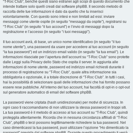
“T-Roc Club”, benché questi siano estranei agli scopi di questo documento che
intende trattare solo quelli creati dal software phpBB. Il secondo metodo di
raccolta delle tue informazioni è dato da quello che tu inserisci
volontariamente. Con questo sono intesi e non limitati ad essi: inviare
messaggi come utente ospite (in seguito “messaggi da ospite”), registrarsi su
“T-Roc Club” (in seguito “il tuo account”) e l’invio di messaggi dopo la
registrazione e l’accesso (in seguito “i tuoi messaggi”).
Il tuo account avrà, di base, un unico nome identificativo (in seguito “il tuo
nome utente”), una password da usare per accedere al tuo account (in seguito
“la tua password”) ed un indirizzo email valido (in seguito “la tua email”). Le
informazioni rilasciate per l’apertura dell’account su “T-Roc Club” sono protette
dalle Leggi sulla Privacy dello Stato che ospita il server. In aggiunta alle
informazioni di nome utente, password ed indirizzo email richiesti durante il
processo di registrazione su “T-Roc Club”, quale altra informazione sia
obbligatoria o opzionale, è a totale discrezione di “T-Roc Club”. In tutti i casi,
hai la possibilità di selezionare quali delle informazioni che hai fornito possano
essere rese pubbliche. All’interno del tuo account, hai facoltà di opt-in o opt-out
sul generatore automatico di email del software phpBB.
La password viene criptata (hash unidirezionale) per motivi di sicurezza. In
ogni caso ti raccomandiamo di non utilizzare la stessa password in troppi siti.
La tua password è il metodo di accesso al tuo account su “T-Roc Club”, quindi
proteggila attentamente. Ricorda che in nessuna circostanza affiliati di “T-Roc
Club”, phpBB o terzi possono legittimamente richiedere la tua password. Nel
caso dimenticassi la tua password, puoi utilizzare l’opzione “Ho dimenticato la
password” prevista dal software phpBB. Durante questo procedimento ti verrà