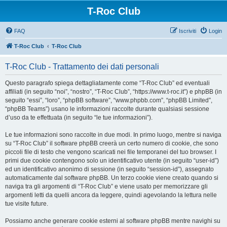
T-Roc Club
FAQ
Iscriviti
Login
T-Roc Club
T-Roc Club
T-Roc Club - Trattamento dei dati personali
Questo paragrafo spiega dettagliatamente come “T-Roc Club” ed eventuali
affiliati (in seguito “noi”, “nostro”, “T-Roc Club”, “https://www.t-roc.it”) e phpBB (in
seguito “essi”, “loro”, “phpBB software”, “www.phpbb.com”, “phpBB Limited”,
“phpBB Teams”) usano le informazioni raccolte durante qualsiasi sessione
d’uso da te effettuata (in seguito “le tue informazioni”).
Le tue informazioni sono raccolte in due modi. In primo luogo, mentre si naviga
su “T-Roc Club” il software phpBB creerà un certo numero di cookie, che sono
piccoli file di testo che vengono scaricati nei file temporanei del tuo browser. I
primi due cookie contengono solo un identificativo utente (in seguito “user-id”)
ed un identificativo anonimo di sessione (in seguito “session-id”), assegnato
automaticamente dal software phpBB. Un terzo cookie viene creato quando si
naviga tra gli argomenti di “T-Roc Club” e viene usato per memorizzare gli
argomenti letti da quelli ancora da leggere, quindi agevolando la lettura nelle
tue visite future.
Possiamo anche generare cookie esterni al software phpBB mentre navighi su