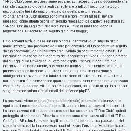
“T-Roc Club”, benché questi siano estranei agli scopi di questo documento che
intende trattare solo quelli creati dal software phpBB. Il secondo metodo di
raccolta delle tue informazioni è dato da quello che tu inserisci
volontariamente. Con questo sono intesi e non limitati ad essi: inviare
messaggi come utente ospite (in seguito “messaggi da ospite”), registrarsi su
“T-Roc Club” (in seguito “il tuo account”) e l’invio di messaggi dopo la
registrazione e l’accesso (in seguito “i tuoi messaggi”).
Il tuo account avrà, di base, un unico nome identificativo (in seguito “il tuo
nome utente”), una password da usare per accedere al tuo account (in seguito
“la tua password”) ed un indirizzo email valido (in seguito “la tua email”). Le
informazioni rilasciate per l’apertura dell’account su “T-Roc Club” sono protette
dalle Leggi sulla Privacy dello Stato che ospita il server. In aggiunta alle
informazioni di nome utente, password ed indirizzo email richiesti durante il
processo di registrazione su “T-Roc Club”, quale altra informazione sia
obbligatoria o opzionale, è a totale discrezione di “T-Roc Club”. In tutti i casi,
hai la possibilità di selezionare quali delle informazioni che hai fornito possano
essere rese pubbliche. All’interno del tuo account, hai facoltà di opt-in o opt-out
sul generatore automatico di email del software phpBB.
La password viene criptata (hash unidirezionale) per motivi di sicurezza. In
ogni caso ti raccomandiamo di non utilizzare la stessa password in troppi siti.
La tua password è il metodo di accesso al tuo account su “T-Roc Club”, quindi
proteggila attentamente. Ricorda che in nessuna circostanza affiliati di “T-Roc
Club”, phpBB o terzi possono legittimamente richiedere la tua password. Nel
caso dimenticassi la tua password, puoi utilizzare l’opzione “Ho dimenticato la
password” prevista dal software phpBB. Durante questo procedimento ti verrà