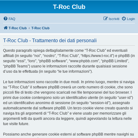
T-Roc Club
FAQ
Iscriviti
Login
T-Roc Club
T-Roc Club
T-Roc Club - Trattamento dei dati personali
Questo paragrafo spiega dettagliatamente come “T-Roc Club” ed eventuali
affiliati (in seguito “noi”, “nostro”, “T-Roc Club”, “https://www.t-roc.it”) e phpBB (in
seguito “essi”, “loro”, “phpBB software”, “www.phpbb.com”, “phpBB Limited”,
“phpBB Teams”) usano le informazioni raccolte durante qualsiasi sessione
d’uso da te effettuata (in seguito “le tue informazioni”).
Le tue informazioni sono raccolte in due modi. In primo luogo, mentre si naviga
su “T-Roc Club” il software phpBB creerà un certo numero di cookie, che sono
piccoli file di testo che vengono scaricati nei file temporanei del tuo browser. I
primi due cookie contengono solo un identificativo utente (in seguito “user-id”)
ed un identificativo anonimo di sessione (in seguito “session-id”), assegnato
automaticamente dal software phpBB. Un terzo cookie viene creato quando si
naviga tra gli argomenti di “T-Roc Club” e viene usato per memorizzare gli
argomenti letti da quelli ancora da leggere, quindi agevolando la lettura nelle
tue visite future.
Possiamo anche generare cookie esterni al software phpBB mentre navighi su