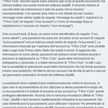
“T-Roc Club”, benché questi siano estranei agli scopi di questo documento che
intende trattare solo quelli creati dal software phpBB. Il secondo metodo di
raccolta delle tue informazioni è dato da quello che tu inserisci
volontariamente. Con questo sono intesi e non limitati ad essi: inviare
messaggi come utente ospite (in seguito “messaggi da ospite”), registrarsi su
“T-Roc Club” (in seguito “il tuo account”) e l’invio di messaggi dopo la
registrazione e l’accesso (in seguito “i tuoi messaggi”).
Il tuo account avrà, di base, un unico nome identificativo (in seguito “il tuo
nome utente”), una password da usare per accedere al tuo account (in seguito
“la tua password”) ed un indirizzo email valido (in seguito “la tua email”). Le
informazioni rilasciate per l’apertura dell’account su “T-Roc Club” sono protette
dalle Leggi sulla Privacy dello Stato che ospita il server. In aggiunta alle
informazioni di nome utente, password ed indirizzo email richiesti durante il
processo di registrazione su “T-Roc Club”, quale altra informazione sia
obbligatoria o opzionale, è a totale discrezione di “T-Roc Club”. In tutti i casi,
hai la possibilità di selezionare quali delle informazioni che hai fornito possano
essere rese pubbliche. All’interno del tuo account, hai facoltà di opt-in o opt-out
sul generatore automatico di email del software phpBB.
La password viene criptata (hash unidirezionale) per motivi di sicurezza. In
ogni caso ti raccomandiamo di non utilizzare la stessa password in troppi siti.
La tua password è il metodo di accesso al tuo account su “T-Roc Club”, quindi
proteggila attentamente. Ricorda che in nessuna circostanza affiliati di “T-Roc
Club”, phpBB o terzi possono legittimamente richiedere la tua password. Nel
caso dimenticassi la tua password, puoi utilizzare l’opzione “Ho dimenticato la
password” prevista dal software phpBB. Durante questo procedimento ti verrà