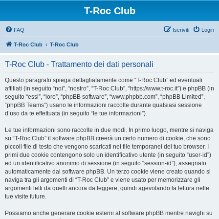
T-Roc Club
FAQ
Iscriviti
Login
T-Roc Club
T-Roc Club
T-Roc Club - Trattamento dei dati personali
Questo paragrafo spiega dettagliatamente come “T-Roc Club” ed eventuali
affiliati (in seguito “noi”, “nostro”, “T-Roc Club”, “https://www.t-roc.it”) e phpBB (in
seguito “essi”, “loro”, “phpBB software”, “www.phpbb.com”, “phpBB Limited”,
“phpBB Teams”) usano le informazioni raccolte durante qualsiasi sessione
d’uso da te effettuata (in seguito “le tue informazioni”).
Le tue informazioni sono raccolte in due modi. In primo luogo, mentre si naviga
su “T-Roc Club” il software phpBB creerà un certo numero di cookie, che sono
piccoli file di testo che vengono scaricati nei file temporanei del tuo browser. I
primi due cookie contengono solo un identificativo utente (in seguito “user-id”)
ed un identificativo anonimo di sessione (in seguito “session-id”), assegnato
automaticamente dal software phpBB. Un terzo cookie viene creato quando si
naviga tra gli argomenti di “T-Roc Club” e viene usato per memorizzare gli
argomenti letti da quelli ancora da leggere, quindi agevolando la lettura nelle
tue visite future.
Possiamo anche generare cookie esterni al software phpBB mentre navighi su