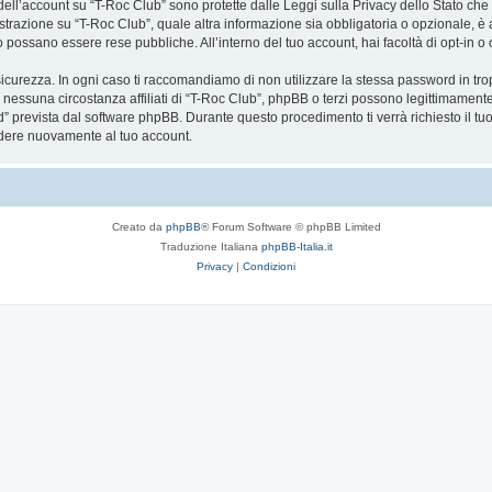
a dell’account su “T-Roc Club” sono protette dalle Leggi sulla Privacy dello Stato che 
trazione su “T-Roc Club”, quale altra informazione sia obbligatoria o opzionale, è a to
ito possano essere rese pubbliche. All’interno del tuo account, hai facoltà di opt-in
icurezza. In ogni caso ti raccomandiamo di non utilizzare la stessa password in tro
 nessuna circostanza affiliati di “T-Roc Club”, phpBB o terzi possono legittimament
” prevista dal software phpBB. Durante questo procedimento ti verrà richiesto il t
dere nuovamente al tuo account.
Creato da
phpBB
® Forum Software © phpBB Limited
Traduzione Italiana
phpBB-Italia.it
Privacy
|
Condizioni