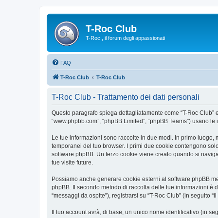
T-Roc Club
T-Roc , il forum degli appassionati
FAQ
T-Roc Club
T-Roc Club
T-Roc Club - Trattamento dei dati personali
Questo paragrafo spiega dettagliatamente come “T-Roc Club” ed eve
“www.phpbb.com”, “phpBB Limited”, “phpBB Teams”) usano le infor
Le tue informazioni sono raccolte in due modi. In primo luogo, m
temporanei del tuo browser. I primi due cookie contengono solo 
software phpBB. Un terzo cookie viene creato quando si naviga t
tue visite future.
Possiamo anche generare cookie esterni al software phpBB mentr
phpBB. Il secondo metodo di raccolta delle tue informazioni è d
“messaggi da ospite”), registrarsi su “T-Roc Club” (in seguito “il
Il tuo account avrà, di base, un unico nome identificativo (in s