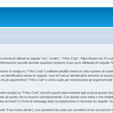
ntuali affiliati (in seguito “noi”, “nostro”, “T-Roc Club”, “https://www.t-roc.it”) e p
mazioni raccolte durante qualsiasi sessione d’uso da te effettuata (in seguito “le
entre si naviga su “T-Roc Club” il software phpBB creerà un certo numero di cookie, 
un identificativo utente (in seguito “user-id”) ed un identificativo anonimo di sess
ra gli argomenti di “T-Roc Club” e viene usato per memorizzare gli argomenti letti 
e navighi su “T-Roc Club”, benché questi siano estranei agli scopi di questo docum
ato da quello che tu inserisci volontariamente. Con questo sono intesi e non limitat
 tuo account”) e l’invio di messaggi dopo la registrazione e l’accesso (in seguito “i 
eguito “il tuo nome utente”), una password da usare per accedere al tuo account (in s