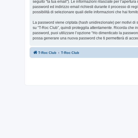
seguito “la tua email”). Le informazioni rilasciate per l’apertur
password ed indirizzo email richiesti durante il processo di regis
possibilità di selezionare quali delle informazioni che hai forn
La password viene criptata (hash unidirezionale) per motivi di s
su “T-Roc Club”, quindi proteggila attentamente. Ricorda che in
password, puoi utilizzare l’opzione “Ho dimenticato la password
possa generare una nuova password che ti permetterà di acce
T-Roc Club
T-Roc Club