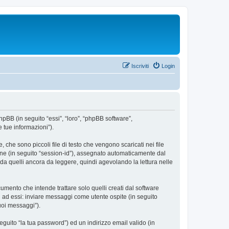
Iscriviti
Login
hpBB (in seguito “essi”, “loro”, “phpBB software”,
 tue informazioni”).
che sono piccoli file di testo che vengono scaricati nei file
ione (in seguito “session-id”), assegnato automaticamente dal
da quelli ancora da leggere, quindi agevolando la lettura nelle
ento che intende trattare solo quelli creati dal software
i ad essi: inviare messaggi come utente ospite (in seguito
tuoi messaggi”).
eguito “la tua password”) ed un indirizzo email valido (in