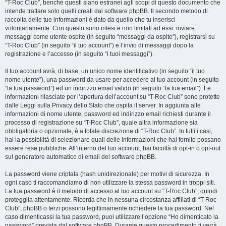
“T-Roc Club”, benché questi siano estranei agli scopi di questo documento che
intende trattare solo quelli creati dal software phpBB. Il secondo metodo di
raccolta delle tue informazioni è dato da quello che tu inserisci
volontariamente. Con questo sono intesi e non limitati ad essi: inviare
messaggi come utente ospite (in seguito “messaggi da ospite”), registrarsi su
“T-Roc Club” (in seguito “il tuo account”) e l’invio di messaggi dopo la
registrazione e l’accesso (in seguito “i tuoi messaggi”).
Il tuo account avrà, di base, un unico nome identificativo (in seguito “il tuo
nome utente”), una password da usare per accedere al tuo account (in seguito
“la tua password”) ed un indirizzo email valido (in seguito “la tua email”). Le
informazioni rilasciate per l’apertura dell’account su “T-Roc Club” sono protette
dalle Leggi sulla Privacy dello Stato che ospita il server. In aggiunta alle
informazioni di nome utente, password ed indirizzo email richiesti durante il
processo di registrazione su “T-Roc Club”, quale altra informazione sia
obbligatoria o opzionale, è a totale discrezione di “T-Roc Club”. In tutti i casi,
hai la possibilità di selezionare quali delle informazioni che hai fornito possano
essere rese pubbliche. All’interno del tuo account, hai facoltà di opt-in o opt-out
sul generatore automatico di email del software phpBB.
La password viene criptata (hash unidirezionale) per motivi di sicurezza. In
ogni caso ti raccomandiamo di non utilizzare la stessa password in troppi siti.
La tua password è il metodo di accesso al tuo account su “T-Roc Club”, quindi
proteggila attentamente. Ricorda che in nessuna circostanza affiliati di “T-Roc
Club”, phpBB o terzi possono legittimamente richiedere la tua password. Nel
caso dimenticassi la tua password, puoi utilizzare l’opzione “Ho dimenticato la
password” prevista dal software phpBB. Durante questo procedimento ti verrà