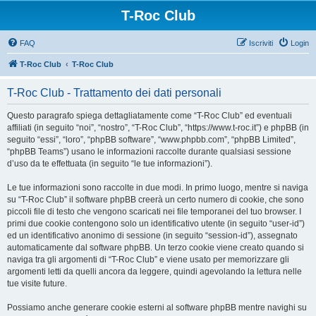
T-Roc Club
FAQ
Iscriviti
Login
T-Roc Club
T-Roc Club
T-Roc Club - Trattamento dei dati personali
Questo paragrafo spiega dettagliatamente come “T-Roc Club” ed eventuali
affiliati (in seguito “noi”, “nostro”, “T-Roc Club”, “https://www.t-roc.it”) e phpBB (in
seguito “essi”, “loro”, “phpBB software”, “www.phpbb.com”, “phpBB Limited”,
“phpBB Teams”) usano le informazioni raccolte durante qualsiasi sessione
d’uso da te effettuata (in seguito “le tue informazioni”).
Le tue informazioni sono raccolte in due modi. In primo luogo, mentre si naviga
su “T-Roc Club” il software phpBB creerà un certo numero di cookie, che sono
piccoli file di testo che vengono scaricati nei file temporanei del tuo browser. I
primi due cookie contengono solo un identificativo utente (in seguito “user-id”)
ed un identificativo anonimo di sessione (in seguito “session-id”), assegnato
automaticamente dal software phpBB. Un terzo cookie viene creato quando si
naviga tra gli argomenti di “T-Roc Club” e viene usato per memorizzare gli
argomenti letti da quelli ancora da leggere, quindi agevolando la lettura nelle
tue visite future.
Possiamo anche generare cookie esterni al software phpBB mentre navighi su