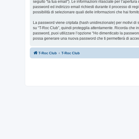
seguito “la tua email”). Le informazioni rilasciate per l’apertur
password ed indirizzo email richiesti durante il processo di regis
possibilità di selezionare quali delle informazioni che hai forn
La password viene criptata (hash unidirezionale) per motivi di s
su “T-Roc Club”, quindi proteggila attentamente. Ricorda che in
password, puoi utilizzare l’opzione “Ho dimenticato la password
possa generare una nuova password che ti permetterà di acce
T-Roc Club
T-Roc Club