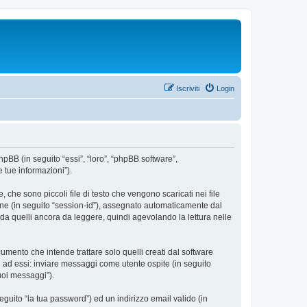
Iscriviti
Login
hpBB (in seguito “essi”, “loro”, “phpBB software”,
 tue informazioni”).
che sono piccoli file di testo che vengono scaricati nei file
ione (in seguito “session-id”), assegnato automaticamente dal
da quelli ancora da leggere, quindi agevolando la lettura nelle
ento che intende trattare solo quelli creati dal software
i ad essi: inviare messaggi come utente ospite (in seguito
tuoi messaggi”).
eguito “la tua password”) ed un indirizzo email valido (in