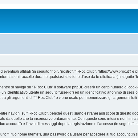
ntuali affiliati (in seguito “noi”, “nostro”, “T-Roc Club”, “https://www.t-roc.it”) e p
mazioni raccolte durante qualsiasi sessione d’uso da te effettuata (in seguito “le
entre si naviga su “T-Roc Club” il software phpBB creerà un certo numero di cookie, 
un identificativo utente (in seguito “user-id”) ed un identificativo anonimo di sess
ra gli argomenti di “T-Roc Club” e viene usato per memorizzare gli argomenti letti 
e navighi su “T-Roc Club”, benché questi siano estranei agli scopi di questo docum
ato da quello che tu inserisci volontariamente. Con questo sono intesi e non limitat
 tuo account”) e l’invio di messaggi dopo la registrazione e l’accesso (in seguito “i 
eguito “il tuo nome utente”), una password da usare per accedere al tuo account (in s