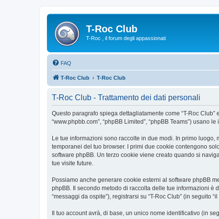
T-Roc Club
T-Roc , il forum degli appassionati
FAQ
T-Roc Club
T-Roc Club
T-Roc Club - Trattamento dei dati personali
Questo paragrafo spiega dettagliatamente come “T-Roc Club” ed eve
“www.phpbb.com”, “phpBB Limited”, “phpBB Teams”) usano le infor
Le tue informazioni sono raccolte in due modi. In primo luogo, m
temporanei del tuo browser. I primi due cookie contengono solo 
software phpBB. Un terzo cookie viene creato quando si naviga t
tue visite future.
Possiamo anche generare cookie esterni al software phpBB mentr
phpBB. Il secondo metodo di raccolta delle tue informazioni è d
“messaggi da ospite”), registrarsi su “T-Roc Club” (in seguito “il
Il tuo account avrà, di base, un unico nome identificativo (in s