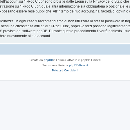
a dell’account su “T-Roc Club” sono protette dalle Leggi sulla Privacy dello Stato che 
trazione su “T-Roc Club”, quale altra informazione sia obbligatoria o opzionale, è a to
ito possano essere rese pubbliche. All’interno del tuo account, hai facoltà di opt-in
icurezza. In ogni caso ti raccomandiamo di non utilizzare la stessa password in tro
 nessuna circostanza affiliati di “T-Roc Club”, phpBB o terzi possono legittimament
” prevista dal software phpBB. Durante questo procedimento ti verrà richiesto il t
dere nuovamente al tuo account.
Creato da
phpBB
® Forum Software © phpBB Limited
Traduzione Italiana
phpBB-Italia.it
Privacy
|
Condizioni