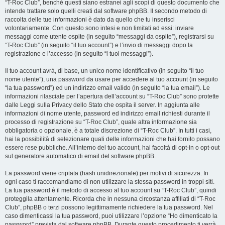
“T-Roc Club”, benché questi siano estranei agli scopi di questo documento che
intende trattare solo quelli creati dal software phpBB. Il secondo metodo di
raccolta delle tue informazioni è dato da quello che tu inserisci
volontariamente. Con questo sono intesi e non limitati ad essi: inviare
messaggi come utente ospite (in seguito “messaggi da ospite”), registrarsi su
“T-Roc Club” (in seguito “il tuo account”) e l’invio di messaggi dopo la
registrazione e l’accesso (in seguito “i tuoi messaggi”).
Il tuo account avrà, di base, un unico nome identificativo (in seguito “il tuo
nome utente”), una password da usare per accedere al tuo account (in seguito
“la tua password”) ed un indirizzo email valido (in seguito “la tua email”). Le
informazioni rilasciate per l’apertura dell’account su “T-Roc Club” sono protette
dalle Leggi sulla Privacy dello Stato che ospita il server. In aggiunta alle
informazioni di nome utente, password ed indirizzo email richiesti durante il
processo di registrazione su “T-Roc Club”, quale altra informazione sia
obbligatoria o opzionale, è a totale discrezione di “T-Roc Club”. In tutti i casi,
hai la possibilità di selezionare quali delle informazioni che hai fornito possano
essere rese pubbliche. All’interno del tuo account, hai facoltà di opt-in o opt-out
sul generatore automatico di email del software phpBB.
La password viene criptata (hash unidirezionale) per motivi di sicurezza. In
ogni caso ti raccomandiamo di non utilizzare la stessa password in troppi siti.
La tua password è il metodo di accesso al tuo account su “T-Roc Club”, quindi
proteggila attentamente. Ricorda che in nessuna circostanza affiliati di “T-Roc
Club”, phpBB o terzi possono legittimamente richiedere la tua password. Nel
caso dimenticassi la tua password, puoi utilizzare l’opzione “Ho dimenticato la
password” prevista dal software phpBB. Durante questo procedimento ti verrà