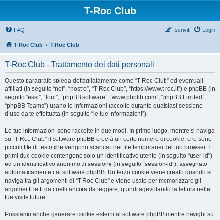
T-Roc Club
FAQ
Iscriviti
Login
T-Roc Club
T-Roc Club
T-Roc Club - Trattamento dei dati personali
Questo paragrafo spiega dettagliatamente come “T-Roc Club” ed eventuali
affiliati (in seguito “noi”, “nostro”, “T-Roc Club”, “https://www.t-roc.it”) e phpBB (in
seguito “essi”, “loro”, “phpBB software”, “www.phpbb.com”, “phpBB Limited”,
“phpBB Teams”) usano le informazioni raccolte durante qualsiasi sessione
d’uso da te effettuata (in seguito “le tue informazioni”).
Le tue informazioni sono raccolte in due modi. In primo luogo, mentre si naviga
su “T-Roc Club” il software phpBB creerà un certo numero di cookie, che sono
piccoli file di testo che vengono scaricati nei file temporanei del tuo browser. I
primi due cookie contengono solo un identificativo utente (in seguito “user-id”)
ed un identificativo anonimo di sessione (in seguito “session-id”), assegnato
automaticamente dal software phpBB. Un terzo cookie viene creato quando si
naviga tra gli argomenti di “T-Roc Club” e viene usato per memorizzare gli
argomenti letti da quelli ancora da leggere, quindi agevolando la lettura nelle
tue visite future.
Possiamo anche generare cookie esterni al software phpBB mentre navighi su