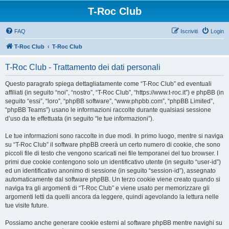
T-Roc Club
FAQ
Iscriviti
Login
T-Roc Club
T-Roc Club
T-Roc Club - Trattamento dei dati personali
Questo paragrafo spiega dettagliatamente come “T-Roc Club” ed eventuali
affiliati (in seguito “noi”, “nostro”, “T-Roc Club”, “https://www.t-roc.it”) e phpBB (in
seguito “essi”, “loro”, “phpBB software”, “www.phpbb.com”, “phpBB Limited”,
“phpBB Teams”) usano le informazioni raccolte durante qualsiasi sessione
d’uso da te effettuata (in seguito “le tue informazioni”).
Le tue informazioni sono raccolte in due modi. In primo luogo, mentre si naviga
su “T-Roc Club” il software phpBB creerà un certo numero di cookie, che sono
piccoli file di testo che vengono scaricati nei file temporanei del tuo browser. I
primi due cookie contengono solo un identificativo utente (in seguito “user-id”)
ed un identificativo anonimo di sessione (in seguito “session-id”), assegnato
automaticamente dal software phpBB. Un terzo cookie viene creato quando si
naviga tra gli argomenti di “T-Roc Club” e viene usato per memorizzare gli
argomenti letti da quelli ancora da leggere, quindi agevolando la lettura nelle
tue visite future.
Possiamo anche generare cookie esterni al software phpBB mentre navighi su