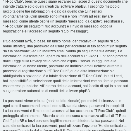
“T-Roc Club”, benché questi siano estranei agli scopi di questo documento che
intende trattare solo quelli creati dal software phpBB. Il secondo metodo di
raccolta delle tue informazioni è dato da quello che tu inserisci
volontariamente. Con questo sono intesi e non limitati ad essi: inviare
messaggi come utente ospite (in seguito “messaggi da ospite”), registrarsi su
“T-Roc Club” (in seguito “il tuo account”) e l’invio di messaggi dopo la
registrazione e l’accesso (in seguito “i tuoi messaggi”).
Il tuo account avrà, di base, un unico nome identificativo (in seguito “il tuo
nome utente”), una password da usare per accedere al tuo account (in seguito
“la tua password”) ed un indirizzo email valido (in seguito “la tua email”). Le
informazioni rilasciate per l’apertura dell’account su “T-Roc Club” sono protette
dalle Leggi sulla Privacy dello Stato che ospita il server. In aggiunta alle
informazioni di nome utente, password ed indirizzo email richiesti durante il
processo di registrazione su “T-Roc Club”, quale altra informazione sia
obbligatoria o opzionale, è a totale discrezione di “T-Roc Club”. In tutti i casi,
hai la possibilità di selezionare quali delle informazioni che hai fornito possano
essere rese pubbliche. All’interno del tuo account, hai facoltà di opt-in o opt-out
sul generatore automatico di email del software phpBB.
La password viene criptata (hash unidirezionale) per motivi di sicurezza. In
ogni caso ti raccomandiamo di non utilizzare la stessa password in troppi siti.
La tua password è il metodo di accesso al tuo account su “T-Roc Club”, quindi
proteggila attentamente. Ricorda che in nessuna circostanza affiliati di “T-Roc
Club”, phpBB o terzi possono legittimamente richiedere la tua password. Nel
caso dimenticassi la tua password, puoi utilizzare l’opzione “Ho dimenticato la
password” prevista dal software phpBB. Durante questo procedimento ti verrà