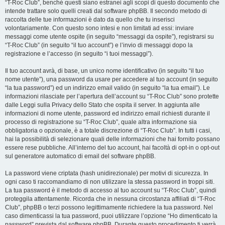
“T-Roc Club”, benché questi siano estranei agli scopi di questo documento che
intende trattare solo quelli creati dal software phpBB. Il secondo metodo di
raccolta delle tue informazioni è dato da quello che tu inserisci
volontariamente. Con questo sono intesi e non limitati ad essi: inviare
messaggi come utente ospite (in seguito “messaggi da ospite”), registrarsi su
“T-Roc Club” (in seguito “il tuo account”) e l’invio di messaggi dopo la
registrazione e l’accesso (in seguito “i tuoi messaggi”).
Il tuo account avrà, di base, un unico nome identificativo (in seguito “il tuo
nome utente”), una password da usare per accedere al tuo account (in seguito
“la tua password”) ed un indirizzo email valido (in seguito “la tua email”). Le
informazioni rilasciate per l’apertura dell’account su “T-Roc Club” sono protette
dalle Leggi sulla Privacy dello Stato che ospita il server. In aggiunta alle
informazioni di nome utente, password ed indirizzo email richiesti durante il
processo di registrazione su “T-Roc Club”, quale altra informazione sia
obbligatoria o opzionale, è a totale discrezione di “T-Roc Club”. In tutti i casi,
hai la possibilità di selezionare quali delle informazioni che hai fornito possano
essere rese pubbliche. All’interno del tuo account, hai facoltà di opt-in o opt-out
sul generatore automatico di email del software phpBB.
La password viene criptata (hash unidirezionale) per motivi di sicurezza. In
ogni caso ti raccomandiamo di non utilizzare la stessa password in troppi siti.
La tua password è il metodo di accesso al tuo account su “T-Roc Club”, quindi
proteggila attentamente. Ricorda che in nessuna circostanza affiliati di “T-Roc
Club”, phpBB o terzi possono legittimamente richiedere la tua password. Nel
caso dimenticassi la tua password, puoi utilizzare l’opzione “Ho dimenticato la
password” prevista dal software phpBB. Durante questo procedimento ti verrà