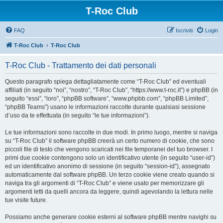
T-Roc Club
FAQ
Iscriviti
Login
T-Roc Club
T-Roc Club
T-Roc Club - Trattamento dei dati personali
Questo paragrafo spiega dettagliatamente come “T-Roc Club” ed eventuali
affiliati (in seguito “noi”, “nostro”, “T-Roc Club”, “https://www.t-roc.it”) e phpBB (in
seguito “essi”, “loro”, “phpBB software”, “www.phpbb.com”, “phpBB Limited”,
“phpBB Teams”) usano le informazioni raccolte durante qualsiasi sessione
d’uso da te effettuata (in seguito “le tue informazioni”).
Le tue informazioni sono raccolte in due modi. In primo luogo, mentre si naviga
su “T-Roc Club” il software phpBB creerà un certo numero di cookie, che sono
piccoli file di testo che vengono scaricati nei file temporanei del tuo browser. I
primi due cookie contengono solo un identificativo utente (in seguito “user-id”)
ed un identificativo anonimo di sessione (in seguito “session-id”), assegnato
automaticamente dal software phpBB. Un terzo cookie viene creato quando si
naviga tra gli argomenti di “T-Roc Club” e viene usato per memorizzare gli
argomenti letti da quelli ancora da leggere, quindi agevolando la lettura nelle
tue visite future.
Possiamo anche generare cookie esterni al software phpBB mentre navighi su