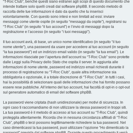
“T-Roc Club”, benché questi siano estranei agli scopi di questo documento che
intende trattare solo quelli creati dal software phpBB. Il secondo metodo di
raccolta delle tue informazioni è dato da quello che tu inserisci
volontariamente. Con questo sono intesi e non limitati ad essi: inviare
messaggi come utente ospite (in seguito “messaggi da ospite”), registrarsi su
“T-Roc Club” (in seguito “il tuo account”) e l’invio di messaggi dopo la
registrazione e l’accesso (in seguito “i tuoi messaggi”).
Il tuo account avrà, di base, un unico nome identificativo (in seguito “il tuo
nome utente”), una password da usare per accedere al tuo account (in seguito
“la tua password”) ed un indirizzo email valido (in seguito “la tua email”). Le
informazioni rilasciate per l’apertura dell’account su “T-Roc Club” sono protette
dalle Leggi sulla Privacy dello Stato che ospita il server. In aggiunta alle
informazioni di nome utente, password ed indirizzo email richiesti durante il
processo di registrazione su “T-Roc Club”, quale altra informazione sia
obbligatoria o opzionale, è a totale discrezione di “T-Roc Club”. In tutti i casi,
hai la possibilità di selezionare quali delle informazioni che hai fornito possano
essere rese pubbliche. All’interno del tuo account, hai facoltà di opt-in o opt-out
sul generatore automatico di email del software phpBB.
La password viene criptata (hash unidirezionale) per motivi di sicurezza. In
ogni caso ti raccomandiamo di non utilizzare la stessa password in troppi siti.
La tua password è il metodo di accesso al tuo account su “T-Roc Club”, quindi
proteggila attentamente. Ricorda che in nessuna circostanza affiliati di “T-Roc
Club”, phpBB o terzi possono legittimamente richiedere la tua password. Nel
caso dimenticassi la tua password, puoi utilizzare l’opzione “Ho dimenticato la
password” prevista dal software phpBB. Durante questo procedimento ti verrà