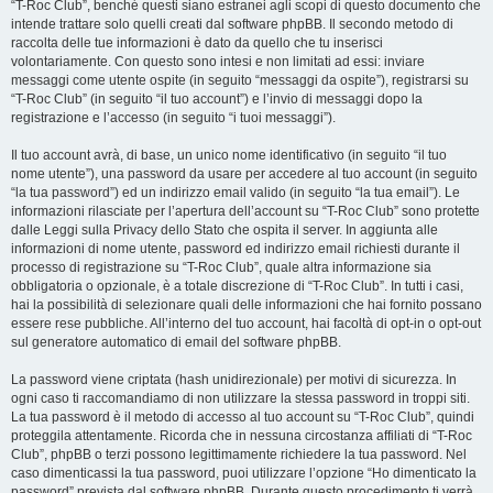
“T-Roc Club”, benché questi siano estranei agli scopi di questo documento che
intende trattare solo quelli creati dal software phpBB. Il secondo metodo di
raccolta delle tue informazioni è dato da quello che tu inserisci
volontariamente. Con questo sono intesi e non limitati ad essi: inviare
messaggi come utente ospite (in seguito “messaggi da ospite”), registrarsi su
“T-Roc Club” (in seguito “il tuo account”) e l’invio di messaggi dopo la
registrazione e l’accesso (in seguito “i tuoi messaggi”).
Il tuo account avrà, di base, un unico nome identificativo (in seguito “il tuo
nome utente”), una password da usare per accedere al tuo account (in seguito
“la tua password”) ed un indirizzo email valido (in seguito “la tua email”). Le
informazioni rilasciate per l’apertura dell’account su “T-Roc Club” sono protette
dalle Leggi sulla Privacy dello Stato che ospita il server. In aggiunta alle
informazioni di nome utente, password ed indirizzo email richiesti durante il
processo di registrazione su “T-Roc Club”, quale altra informazione sia
obbligatoria o opzionale, è a totale discrezione di “T-Roc Club”. In tutti i casi,
hai la possibilità di selezionare quali delle informazioni che hai fornito possano
essere rese pubbliche. All’interno del tuo account, hai facoltà di opt-in o opt-out
sul generatore automatico di email del software phpBB.
La password viene criptata (hash unidirezionale) per motivi di sicurezza. In
ogni caso ti raccomandiamo di non utilizzare la stessa password in troppi siti.
La tua password è il metodo di accesso al tuo account su “T-Roc Club”, quindi
proteggila attentamente. Ricorda che in nessuna circostanza affiliati di “T-Roc
Club”, phpBB o terzi possono legittimamente richiedere la tua password. Nel
caso dimenticassi la tua password, puoi utilizzare l’opzione “Ho dimenticato la
password” prevista dal software phpBB. Durante questo procedimento ti verrà