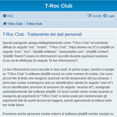
T-Roc Club
FAQ
Iscriviti
Login
T-Roc Club
T-Roc Club
T-Roc Club - Trattamento dei dati personali
Questo paragrafo spiega dettagliatamente come “T-Roc Club” ed eventuali
affiliati (in seguito “noi”, “nostro”, “T-Roc Club”, “https://www.t-roc.it”) e phpBB (in
seguito “essi”, “loro”, “phpBB software”, “www.phpbb.com”, “phpBB Limited”,
“phpBB Teams”) usano le informazioni raccolte durante qualsiasi sessione
d’uso da te effettuata (in seguito “le tue informazioni”).
Le tue informazioni sono raccolte in due modi. In primo luogo, mentre si naviga
su “T-Roc Club” il software phpBB creerà un certo numero di cookie, che sono
piccoli file di testo che vengono scaricati nei file temporanei del tuo browser. I
primi due cookie contengono solo un identificativo utente (in seguito “user-id”)
ed un identificativo anonimo di sessione (in seguito “session-id”), assegnato
automaticamente dal software phpBB. Un terzo cookie viene creato quando si
naviga tra gli argomenti di “T-Roc Club” e viene usato per memorizzare gli
argomenti letti da quelli ancora da leggere, quindi agevolando la lettura nelle
tue visite future.
Possiamo anche generare cookie esterni al software phpBB mentre navighi su