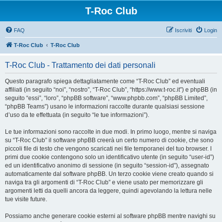
T-Roc Club
FAQ
Iscriviti
Login
T-Roc Club
T-Roc Club
T-Roc Club - Trattamento dei dati personali
Questo paragrafo spiega dettagliatamente come “T-Roc Club” ed eventuali
affiliati (in seguito “noi”, “nostro”, “T-Roc Club”, “https://www.t-roc.it”) e phpBB (in
seguito “essi”, “loro”, “phpBB software”, “www.phpbb.com”, “phpBB Limited”,
“phpBB Teams”) usano le informazioni raccolte durante qualsiasi sessione
d’uso da te effettuata (in seguito “le tue informazioni”).
Le tue informazioni sono raccolte in due modi. In primo luogo, mentre si naviga
su “T-Roc Club” il software phpBB creerà un certo numero di cookie, che sono
piccoli file di testo che vengono scaricati nei file temporanei del tuo browser. I
primi due cookie contengono solo un identificativo utente (in seguito “user-id”)
ed un identificativo anonimo di sessione (in seguito “session-id”), assegnato
automaticamente dal software phpBB. Un terzo cookie viene creato quando si
naviga tra gli argomenti di “T-Roc Club” e viene usato per memorizzare gli
argomenti letti da quelli ancora da leggere, quindi agevolando la lettura nelle
tue visite future.
Possiamo anche generare cookie esterni al software phpBB mentre navighi su