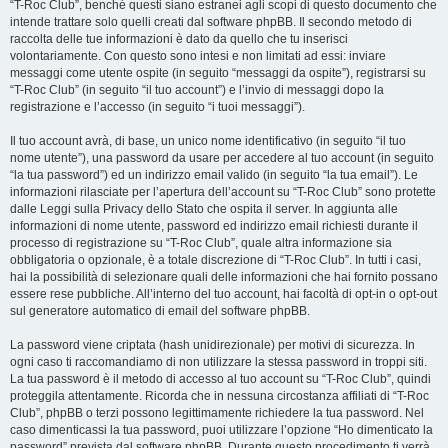
“T-Roc Club”, benché questi siano estranei agli scopi di questo documento che
intende trattare solo quelli creati dal software phpBB. Il secondo metodo di
raccolta delle tue informazioni è dato da quello che tu inserisci
volontariamente. Con questo sono intesi e non limitati ad essi: inviare
messaggi come utente ospite (in seguito “messaggi da ospite”), registrarsi su
“T-Roc Club” (in seguito “il tuo account”) e l’invio di messaggi dopo la
registrazione e l’accesso (in seguito “i tuoi messaggi”).
Il tuo account avrà, di base, un unico nome identificativo (in seguito “il tuo
nome utente”), una password da usare per accedere al tuo account (in seguito
“la tua password”) ed un indirizzo email valido (in seguito “la tua email”). Le
informazioni rilasciate per l’apertura dell’account su “T-Roc Club” sono protette
dalle Leggi sulla Privacy dello Stato che ospita il server. In aggiunta alle
informazioni di nome utente, password ed indirizzo email richiesti durante il
processo di registrazione su “T-Roc Club”, quale altra informazione sia
obbligatoria o opzionale, è a totale discrezione di “T-Roc Club”. In tutti i casi,
hai la possibilità di selezionare quali delle informazioni che hai fornito possano
essere rese pubbliche. All’interno del tuo account, hai facoltà di opt-in o opt-out
sul generatore automatico di email del software phpBB.
La password viene criptata (hash unidirezionale) per motivi di sicurezza. In
ogni caso ti raccomandiamo di non utilizzare la stessa password in troppi siti.
La tua password è il metodo di accesso al tuo account su “T-Roc Club”, quindi
proteggila attentamente. Ricorda che in nessuna circostanza affiliati di “T-Roc
Club”, phpBB o terzi possono legittimamente richiedere la tua password. Nel
caso dimenticassi la tua password, puoi utilizzare l’opzione “Ho dimenticato la
password” prevista dal software phpBB. Durante questo procedimento ti verrà