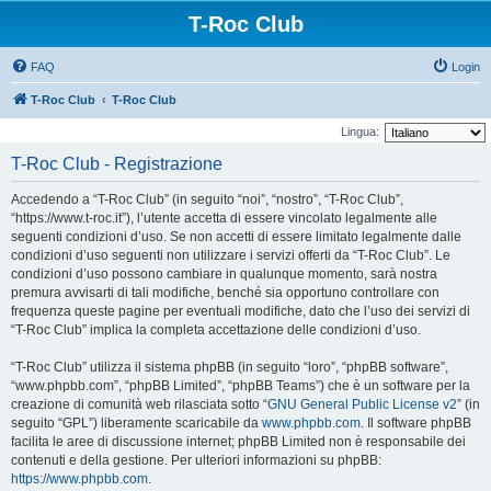
T-Roc Club
FAQ
Login
T-Roc Club
T-Roc Club
Lingua:
T-Roc Club - Registrazione
Accedendo a “T-Roc Club” (in seguito “noi”, “nostro”, “T-Roc Club”,
“https://www.t-roc.it”), l’utente accetta di essere vincolato legalmente alle
seguenti condizioni d’uso. Se non accetti di essere limitato legalmente dalle
condizioni d’uso seguenti non utilizzare i servizi offerti da “T-Roc Club”. Le
condizioni d’uso possono cambiare in qualunque momento, sarà nostra
premura avvisarti di tali modifiche, benché sia opportuno controllare con
frequenza queste pagine per eventuali modifiche, dato che l’uso dei servizi di
“T-Roc Club” implica la completa accettazione delle condizioni d’uso.
“T-Roc Club” utilizza il sistema phpBB (in seguito “loro”, “phpBB software”,
“www.phpbb.com”, “phpBB Limited”, “phpBB Teams”) che è un software per la
creazione di comunità web rilasciata sotto “
GNU General Public License v2
” (in
seguito “GPL”) liberamente scaricabile da
www.phpbb.com
. Il software phpBB
facilita le aree di discussione internet; phpBB Limited non è responsabile dei
contenuti e della gestione. Per ulteriori informazioni su phpBB:
https://www.phpbb.com
.