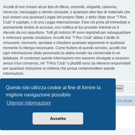
Accetti di non inviare alcun tipo di offesa, oscenità, volgarità, calunnia,
minaccia, messaggio a sfondo sessuale, o qualsiasi altro tipo di materiale che
può violare una qualsiasi Legge del proprio Stato, o dello Stato dove “T-Roc
Club” è ospitato, o di una Legge internazionale. Fare ciò porta all’immediato e
permanente divieto di accesso, con notifica al tuo provider Internet se è
ritenuto da noi opportuno. Tutti gli indirizzi IP sono registrati per salvaguardare
e rinforzare queste condizioni. Accetti che “T-Roc Club” abbia il diritto di
rimuovere, riscrivere, spostare o chiudere qualsiasi argomento in qualsiasi
momento lo ritenga necessario. Come fruitore di questo servizio, accetti che
ogni informazione (dato personale) tu abbia inviato sia conservata in un
database. Al contempo queste informazioni non saranno divulgate a nessuno
senza il tuo consenso, né “T-Roc Club” o phpBB sono da ritenersi responsabili
per qualsiasi violazione al sistema che possa compromettere queste
informazioni.
Questo sito utilizza cookie al fine di fornire la
migliore navigazione possibile
T-Roc Club
T-Roc Club
Tutti gli orari sono
UTC+02:00
Ulteriori informazioni
Creato da
phpBB
® Forum Software © phpBB Limited
Traduzione Italiana
phpBB-Italia.it
Accetto
Privacy
|
Condizioni