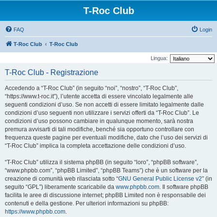
T-Roc Club
FAQ
Login
T-Roc Club
T-Roc Club
Lingua:
T-Roc Club - Registrazione
Accedendo a “T-Roc Club” (in seguito “noi”, “nostro”, “T-Roc Club”,
“https://www.t-roc.it”), l’utente accetta di essere vincolato legalmente alle
seguenti condizioni d’uso. Se non accetti di essere limitato legalmente dalle
condizioni d’uso seguenti non utilizzare i servizi offerti da “T-Roc Club”. Le
condizioni d’uso possono cambiare in qualunque momento, sarà nostra
premura avvisarti di tali modifiche, benché sia opportuno controllare con
frequenza queste pagine per eventuali modifiche, dato che l’uso dei servizi di
“T-Roc Club” implica la completa accettazione delle condizioni d’uso.
“T-Roc Club” utilizza il sistema phpBB (in seguito “loro”, “phpBB software”,
“www.phpbb.com”, “phpBB Limited”, “phpBB Teams”) che è un software per la
creazione di comunità web rilasciata sotto “
GNU General Public License v2
” (in
seguito “GPL”) liberamente scaricabile da
www.phpbb.com
. Il software phpBB
facilita le aree di discussione internet; phpBB Limited non è responsabile dei
contenuti e della gestione. Per ulteriori informazioni su phpBB:
https://www.phpbb.com
.