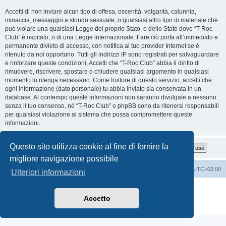
Accetti di non inviare alcun tipo di offesa, oscenità, volgarità, calunnia,
minaccia, messaggio a sfondo sessuale, o qualsiasi altro tipo di materiale che
può violare una qualsiasi Legge del proprio Stato, o dello Stato dove “T-Roc
Club” è ospitato, o di una Legge internazionale. Fare ciò porta all’immediato e
permanente divieto di accesso, con notifica al tuo provider Internet se è
ritenuto da noi opportuno. Tutti gli indirizzi IP sono registrati per salvaguardare
e rinforzare queste condizioni. Accetti che “T-Roc Club” abbia il diritto di
rimuovere, riscrivere, spostare o chiudere qualsiasi argomento in qualsiasi
momento lo ritenga necessario. Come fruitore di questo servizio, accetti che
ogni informazione (dato personale) tu abbia inviato sia conservata in un
database. Al contempo queste informazioni non saranno divulgate a nessuno
senza il tuo consenso, né “T-Roc Club” o phpBB sono da ritenersi responsabili
per qualsiasi violazione al sistema che possa compromettere queste
informazioni.
Questo sito utilizza cookie al fine di fornire la
migliore navigazione possibile
T-Roc Club
T-Roc Club
Tutti gli orari sono
UTC+02:00
Ulteriori informazioni
Creato da
phpBB
® Forum Software © phpBB Limited
Traduzione Italiana
phpBB-Italia.it
Accetto
Privacy
|
Condizioni