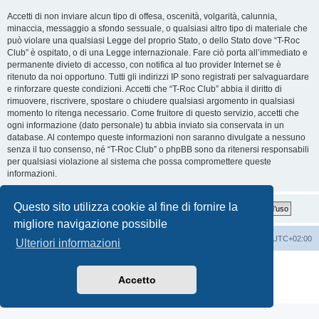
Accetti di non inviare alcun tipo di offesa, oscenità, volgarità, calunnia,
minaccia, messaggio a sfondo sessuale, o qualsiasi altro tipo di materiale che
può violare una qualsiasi Legge del proprio Stato, o dello Stato dove “T-Roc
Club” è ospitato, o di una Legge internazionale. Fare ciò porta all’immediato e
permanente divieto di accesso, con notifica al tuo provider Internet se è
ritenuto da noi opportuno. Tutti gli indirizzi IP sono registrati per salvaguardare
e rinforzare queste condizioni. Accetti che “T-Roc Club” abbia il diritto di
rimuovere, riscrivere, spostare o chiudere qualsiasi argomento in qualsiasi
momento lo ritenga necessario. Come fruitore di questo servizio, accetti che
ogni informazione (dato personale) tu abbia inviato sia conservata in un
database. Al contempo queste informazioni non saranno divulgate a nessuno
senza il tuo consenso, né “T-Roc Club” o phpBB sono da ritenersi responsabili
per qualsiasi violazione al sistema che possa compromettere queste
informazioni.
Questo sito utilizza cookie al fine di fornire la
migliore navigazione possibile
T-Roc Club
T-Roc Club
Tutti gli orari sono
UTC+02:00
Ulteriori informazioni
Creato da
phpBB
® Forum Software © phpBB Limited
Traduzione Italiana
phpBB-Italia.it
Accetto
Privacy
|
Condizioni