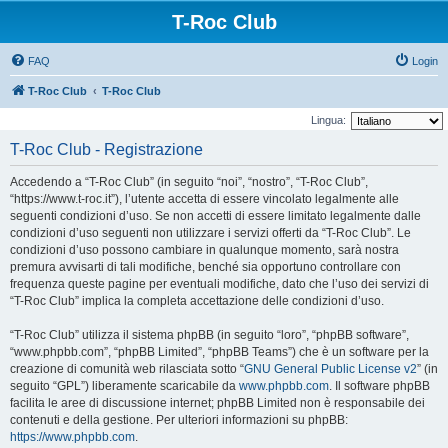
T-Roc Club
FAQ
Login
T-Roc Club
T-Roc Club
Lingua:
T-Roc Club - Registrazione
Accedendo a “T-Roc Club” (in seguito “noi”, “nostro”, “T-Roc Club”,
“https://www.t-roc.it”), l’utente accetta di essere vincolato legalmente alle
seguenti condizioni d’uso. Se non accetti di essere limitato legalmente dalle
condizioni d’uso seguenti non utilizzare i servizi offerti da “T-Roc Club”. Le
condizioni d’uso possono cambiare in qualunque momento, sarà nostra
premura avvisarti di tali modifiche, benché sia opportuno controllare con
frequenza queste pagine per eventuali modifiche, dato che l’uso dei servizi di
“T-Roc Club” implica la completa accettazione delle condizioni d’uso.
“T-Roc Club” utilizza il sistema phpBB (in seguito “loro”, “phpBB software”,
“www.phpbb.com”, “phpBB Limited”, “phpBB Teams”) che è un software per la
creazione di comunità web rilasciata sotto “
GNU General Public License v2
” (in
seguito “GPL”) liberamente scaricabile da
www.phpbb.com
. Il software phpBB
facilita le aree di discussione internet; phpBB Limited non è responsabile dei
contenuti e della gestione. Per ulteriori informazioni su phpBB:
https://www.phpbb.com
.