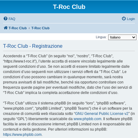
T-Roc Club
FAQ
Login
T-Roc Club
T-Roc Club
Lingua:
T-Roc Club - Registrazione
Accedendo a “T-Roc Club” (in seguito “noi”, “nostro”, “T-Roc Club”,
“https://www.t-roc.it”), l’utente accetta di essere vincolato legalmente alle
seguenti condizioni d’uso. Se non accetti di essere limitato legalmente dalle
condizioni d’uso seguenti non utilizzare i servizi offerti da “T-Roc Club”. Le
condizioni d’uso possono cambiare in qualunque momento, sarà nostra
premura avvisarti di tali modifiche, benché sia opportuno controllare con
frequenza queste pagine per eventuali modifiche, dato che l’uso dei servizi di
“T-Roc Club” implica la completa accettazione delle condizioni d’uso.
“T-Roc Club” utilizza il sistema phpBB (in seguito “loro”, “phpBB software”,
“www.phpbb.com”, “phpBB Limited”, “phpBB Teams”) che è un software per la
creazione di comunità web rilasciata sotto “
GNU General Public License v2
” (in
seguito “GPL”) liberamente scaricabile da
www.phpbb.com
. Il software phpBB
facilita le aree di discussione internet; phpBB Limited non è responsabile dei
contenuti e della gestione. Per ulteriori informazioni su phpBB:
https://www.phpbb.com
.