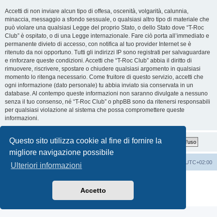
Accetti di non inviare alcun tipo di offesa, oscenità, volgarità, calunnia,
minaccia, messaggio a sfondo sessuale, o qualsiasi altro tipo di materiale che
può violare una qualsiasi Legge del proprio Stato, o dello Stato dove “T-Roc
Club” è ospitato, o di una Legge internazionale. Fare ciò porta all’immediato e
permanente divieto di accesso, con notifica al tuo provider Internet se è
ritenuto da noi opportuno. Tutti gli indirizzi IP sono registrati per salvaguardare
e rinforzare queste condizioni. Accetti che “T-Roc Club” abbia il diritto di
rimuovere, riscrivere, spostare o chiudere qualsiasi argomento in qualsiasi
momento lo ritenga necessario. Come fruitore di questo servizio, accetti che
ogni informazione (dato personale) tu abbia inviato sia conservata in un
database. Al contempo queste informazioni non saranno divulgate a nessuno
senza il tuo consenso, né “T-Roc Club” o phpBB sono da ritenersi responsabili
per qualsiasi violazione al sistema che possa compromettere queste
informazioni.
Questo sito utilizza cookie al fine di fornire la
migliore navigazione possibile
T-Roc Club
T-Roc Club
Tutti gli orari sono
UTC+02:00
Ulteriori informazioni
Creato da
phpBB
® Forum Software © phpBB Limited
Traduzione Italiana
phpBB-Italia.it
Accetto
Privacy
|
Condizioni