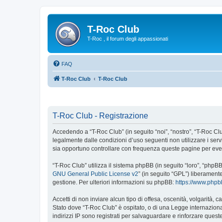
T-Roc Club
T-Roc , il forum degli appassionati
FAQ
T-Roc Club
T-Roc Club
T-Roc Club - Registrazione
Accedendo a “T-Roc Club” (in seguito “noi”, “nostro”, “T-Roc Club
legalmente dalle condizioni d’uso seguenti non utilizzare i ser
sia opportuno controllare con frequenza queste pagine per event
“T-Roc Club” utilizza il sistema phpBB (in seguito “loro”, “php
GNU General Public License v2
” (in seguito “GPL”) liberament
gestione. Per ulteriori informazioni su phpBB:
https://www.php
Accetti di non inviare alcun tipo di offesa, oscenità, volgarità,
Stato dove “T-Roc Club” è ospitato, o di una Legge internazional
indirizzi IP sono registrati per salvaguardare e rinforzare quest