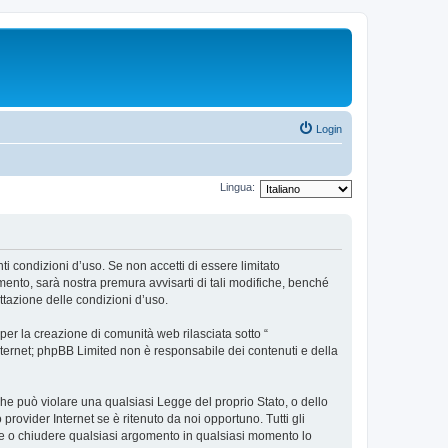
Login
Lingua:
ti condizioni d’uso. Se non accetti di essere limitato
ento, sarà nostra premura avvisarti di tali modifiche, benché
ttazione delle condizioni d’uso.
er la creazione di comunità web rilasciata sotto “
 internet; phpBB Limited non è responsabile dei contenuti e della
 che può violare una qualsiasi Legge del proprio Stato, o dello
rovider Internet se è ritenuto da noi opportuno. Tutti gli
stare o chiudere qualsiasi argomento in qualsiasi momento lo