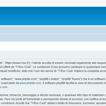
”, “https://www.t-roc.it”), l’utente accetta di essere vincolato legalmente alle seguen
vizi offerti da “T-Roc Club”. Le condizioni d’uso possono cambiare in qualunque mom
uali modifiche, dato che l’uso dei servizi di “T-Roc Club” implica la completa acce
BB software”, “www.phpbb.com”, “phpBB Limited”, “phpBB Teams”) che è un software p
e scaricabile da
www.phpbb.com
. Il software phpBB facilita le aree di discussione
bb.com
.
 calunnia, minaccia, messaggio a sfondo sessuale, o qualsiasi altro tipo di materiale
e. Fare ciò porta all’immediato e permanente divieto di accesso, con notifica al tuo p
e condizioni. Accetti che “T-Roc Club” abbia il diritto di rimuovere, riscrivere, spo