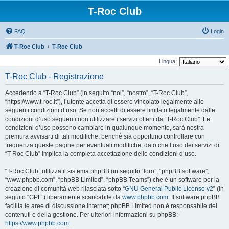
T-Roc Club
FAQ
Login
T-Roc Club
T-Roc Club
Lingua:
T-Roc Club - Registrazione
Accedendo a “T-Roc Club” (in seguito “noi”, “nostro”, “T-Roc Club”,
“https://www.t-roc.it”), l’utente accetta di essere vincolato legalmente alle
seguenti condizioni d’uso. Se non accetti di essere limitato legalmente dalle
condizioni d’uso seguenti non utilizzare i servizi offerti da “T-Roc Club”. Le
condizioni d’uso possono cambiare in qualunque momento, sarà nostra
premura avvisarti di tali modifiche, benché sia opportuno controllare con
frequenza queste pagine per eventuali modifiche, dato che l’uso dei servizi di
“T-Roc Club” implica la completa accettazione delle condizioni d’uso.
“T-Roc Club” utilizza il sistema phpBB (in seguito “loro”, “phpBB software”,
“www.phpbb.com”, “phpBB Limited”, “phpBB Teams”) che è un software per la
creazione di comunità web rilasciata sotto “
GNU General Public License v2
” (in
seguito “GPL”) liberamente scaricabile da
www.phpbb.com
. Il software phpBB
facilita le aree di discussione internet; phpBB Limited non è responsabile dei
contenuti e della gestione. Per ulteriori informazioni su phpBB:
https://www.phpbb.com
.