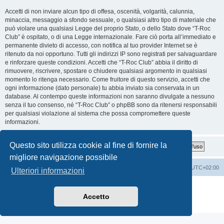
Accetti di non inviare alcun tipo di offesa, oscenità, volgarità, calunnia,
minaccia, messaggio a sfondo sessuale, o qualsiasi altro tipo di materiale che
può violare una qualsiasi Legge del proprio Stato, o dello Stato dove “T-Roc
Club” è ospitato, o di una Legge internazionale. Fare ciò porta all’immediato e
permanente divieto di accesso, con notifica al tuo provider Internet se è
ritenuto da noi opportuno. Tutti gli indirizzi IP sono registrati per salvaguardare
e rinforzare queste condizioni. Accetti che “T-Roc Club” abbia il diritto di
rimuovere, riscrivere, spostare o chiudere qualsiasi argomento in qualsiasi
momento lo ritenga necessario. Come fruitore di questo servizio, accetti che
ogni informazione (dato personale) tu abbia inviato sia conservata in un
database. Al contempo queste informazioni non saranno divulgate a nessuno
senza il tuo consenso, né “T-Roc Club” o phpBB sono da ritenersi responsabili
per qualsiasi violazione al sistema che possa compromettere queste
informazioni.
Questo sito utilizza cookie al fine di fornire la
migliore navigazione possibile
T-Roc Club
T-Roc Club
Tutti gli orari sono
UTC+02:00
Ulteriori informazioni
Creato da
phpBB
® Forum Software © phpBB Limited
Traduzione Italiana
phpBB-Italia.it
Accetto
Privacy
|
Condizioni