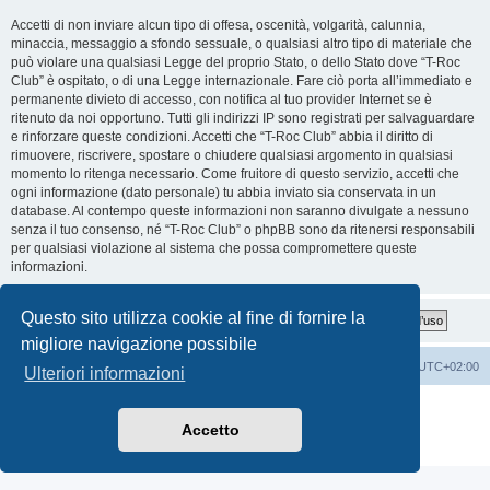
Accetti di non inviare alcun tipo di offesa, oscenità, volgarità, calunnia,
minaccia, messaggio a sfondo sessuale, o qualsiasi altro tipo di materiale che
può violare una qualsiasi Legge del proprio Stato, o dello Stato dove “T-Roc
Club” è ospitato, o di una Legge internazionale. Fare ciò porta all’immediato e
permanente divieto di accesso, con notifica al tuo provider Internet se è
ritenuto da noi opportuno. Tutti gli indirizzi IP sono registrati per salvaguardare
e rinforzare queste condizioni. Accetti che “T-Roc Club” abbia il diritto di
rimuovere, riscrivere, spostare o chiudere qualsiasi argomento in qualsiasi
momento lo ritenga necessario. Come fruitore di questo servizio, accetti che
ogni informazione (dato personale) tu abbia inviato sia conservata in un
database. Al contempo queste informazioni non saranno divulgate a nessuno
senza il tuo consenso, né “T-Roc Club” o phpBB sono da ritenersi responsabili
per qualsiasi violazione al sistema che possa compromettere queste
informazioni.
Questo sito utilizza cookie al fine di fornire la
migliore navigazione possibile
T-Roc Club
T-Roc Club
Tutti gli orari sono
UTC+02:00
Ulteriori informazioni
Creato da
phpBB
® Forum Software © phpBB Limited
Traduzione Italiana
phpBB-Italia.it
Accetto
Privacy
|
Condizioni