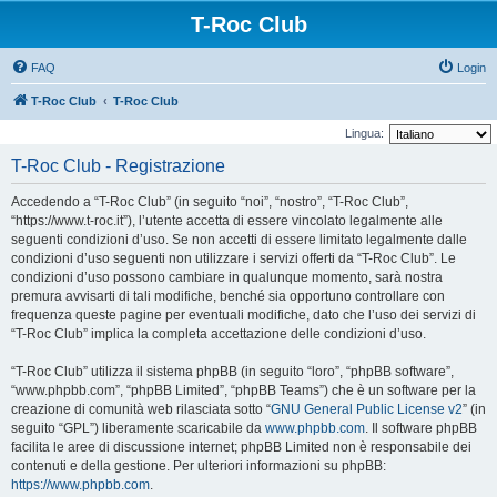
T-Roc Club
FAQ
Login
T-Roc Club
T-Roc Club
Lingua:
T-Roc Club - Registrazione
Accedendo a “T-Roc Club” (in seguito “noi”, “nostro”, “T-Roc Club”,
“https://www.t-roc.it”), l’utente accetta di essere vincolato legalmente alle
seguenti condizioni d’uso. Se non accetti di essere limitato legalmente dalle
condizioni d’uso seguenti non utilizzare i servizi offerti da “T-Roc Club”. Le
condizioni d’uso possono cambiare in qualunque momento, sarà nostra
premura avvisarti di tali modifiche, benché sia opportuno controllare con
frequenza queste pagine per eventuali modifiche, dato che l’uso dei servizi di
“T-Roc Club” implica la completa accettazione delle condizioni d’uso.
“T-Roc Club” utilizza il sistema phpBB (in seguito “loro”, “phpBB software”,
“www.phpbb.com”, “phpBB Limited”, “phpBB Teams”) che è un software per la
creazione di comunità web rilasciata sotto “
GNU General Public License v2
” (in
seguito “GPL”) liberamente scaricabile da
www.phpbb.com
. Il software phpBB
facilita le aree di discussione internet; phpBB Limited non è responsabile dei
contenuti e della gestione. Per ulteriori informazioni su phpBB:
https://www.phpbb.com
.