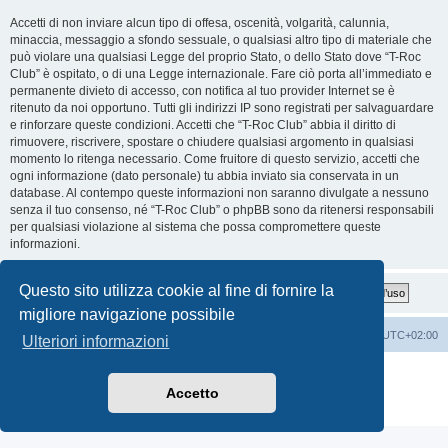
Accetti di non inviare alcun tipo di offesa, oscenità, volgarità, calunnia,
minaccia, messaggio a sfondo sessuale, o qualsiasi altro tipo di materiale che
può violare una qualsiasi Legge del proprio Stato, o dello Stato dove “T-Roc
Club” è ospitato, o di una Legge internazionale. Fare ciò porta all’immediato e
permanente divieto di accesso, con notifica al tuo provider Internet se è
ritenuto da noi opportuno. Tutti gli indirizzi IP sono registrati per salvaguardare
e rinforzare queste condizioni. Accetti che “T-Roc Club” abbia il diritto di
rimuovere, riscrivere, spostare o chiudere qualsiasi argomento in qualsiasi
momento lo ritenga necessario. Come fruitore di questo servizio, accetti che
ogni informazione (dato personale) tu abbia inviato sia conservata in un
database. Al contempo queste informazioni non saranno divulgate a nessuno
senza il tuo consenso, né “T-Roc Club” o phpBB sono da ritenersi responsabili
per qualsiasi violazione al sistema che possa compromettere queste
informazioni.
Questo sito utilizza cookie al fine di fornire la
migliore navigazione possibile
T-Roc Club
T-Roc Club
Tutti gli orari sono
UTC+02:00
Ulteriori informazioni
Creato da
phpBB
® Forum Software © phpBB Limited
Traduzione Italiana
phpBB-Italia.it
Accetto
Privacy
|
Condizioni