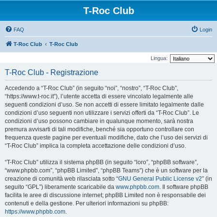
T-Roc Club
FAQ
Login
T-Roc Club
T-Roc Club
Lingua:
T-Roc Club - Registrazione
Accedendo a “T-Roc Club” (in seguito “noi”, “nostro”, “T-Roc Club”,
“https://www.t-roc.it”), l’utente accetta di essere vincolato legalmente alle
seguenti condizioni d’uso. Se non accetti di essere limitato legalmente dalle
condizioni d’uso seguenti non utilizzare i servizi offerti da “T-Roc Club”. Le
condizioni d’uso possono cambiare in qualunque momento, sarà nostra
premura avvisarti di tali modifiche, benché sia opportuno controllare con
frequenza queste pagine per eventuali modifiche, dato che l’uso dei servizi di
“T-Roc Club” implica la completa accettazione delle condizioni d’uso.
“T-Roc Club” utilizza il sistema phpBB (in seguito “loro”, “phpBB software”,
“www.phpbb.com”, “phpBB Limited”, “phpBB Teams”) che è un software per la
creazione di comunità web rilasciata sotto “
GNU General Public License v2
” (in
seguito “GPL”) liberamente scaricabile da
www.phpbb.com
. Il software phpBB
facilita le aree di discussione internet; phpBB Limited non è responsabile dei
contenuti e della gestione. Per ulteriori informazioni su phpBB:
https://www.phpbb.com
.