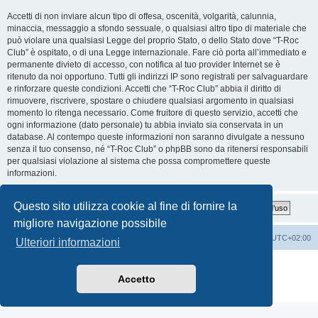
Accetti di non inviare alcun tipo di offesa, oscenità, volgarità, calunnia,
minaccia, messaggio a sfondo sessuale, o qualsiasi altro tipo di materiale che
può violare una qualsiasi Legge del proprio Stato, o dello Stato dove “T-Roc
Club” è ospitato, o di una Legge internazionale. Fare ciò porta all’immediato e
permanente divieto di accesso, con notifica al tuo provider Internet se è
ritenuto da noi opportuno. Tutti gli indirizzi IP sono registrati per salvaguardare
e rinforzare queste condizioni. Accetti che “T-Roc Club” abbia il diritto di
rimuovere, riscrivere, spostare o chiudere qualsiasi argomento in qualsiasi
momento lo ritenga necessario. Come fruitore di questo servizio, accetti che
ogni informazione (dato personale) tu abbia inviato sia conservata in un
database. Al contempo queste informazioni non saranno divulgate a nessuno
senza il tuo consenso, né “T-Roc Club” o phpBB sono da ritenersi responsabili
per qualsiasi violazione al sistema che possa compromettere queste
informazioni.
Questo sito utilizza cookie al fine di fornire la
migliore navigazione possibile
T-Roc Club
T-Roc Club
Tutti gli orari sono
UTC+02:00
Ulteriori informazioni
Creato da
phpBB
® Forum Software © phpBB Limited
Traduzione Italiana
phpBB-Italia.it
Accetto
Privacy
|
Condizioni