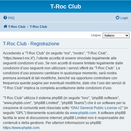
T-Roc Club
FAQ
Login
T-Roc Club
T-Roc Club
Lingua:
T-Roc Club - Registrazione
Accedendo a “T-Roc Club” (in seguito “noi”, “nostro”, “T-Roc Club”,
“https://www.t-roc.it”), l’utente accetta di essere vincolato legalmente alle
seguenti condizioni d’uso. Se non accetti di essere limitato legalmente dalle
condizioni d’uso seguenti non utilizzare i servizi offerti da “T-Roc Club”. Le
condizioni d’uso possono cambiare in qualunque momento, sarà nostra
premura avvisarti di tali modifiche, benché sia opportuno controllare con
frequenza queste pagine per eventuali modifiche, dato che l’uso dei servizi di
“T-Roc Club” implica la completa accettazione delle condizioni d’uso.
“T-Roc Club” utilizza il sistema phpBB (in seguito “loro”, “phpBB software”,
“www.phpbb.com”, “phpBB Limited”, “phpBB Teams”) che è un software per la
creazione di comunità web rilasciata sotto “
GNU General Public License v2
” (in
seguito “GPL”) liberamente scaricabile da
www.phpbb.com
. Il software phpBB
facilita le aree di discussione internet; phpBB Limited non è responsabile dei
contenuti e della gestione. Per ulteriori informazioni su phpBB:
https://www.phpbb.com
.