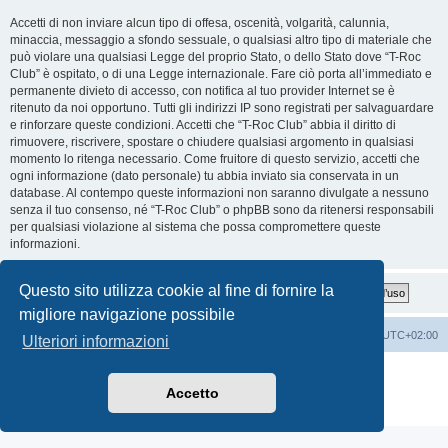
Accetti di non inviare alcun tipo di offesa, oscenità, volgarità, calunnia,
minaccia, messaggio a sfondo sessuale, o qualsiasi altro tipo di materiale che
può violare una qualsiasi Legge del proprio Stato, o dello Stato dove “T-Roc
Club” è ospitato, o di una Legge internazionale. Fare ciò porta all’immediato e
permanente divieto di accesso, con notifica al tuo provider Internet se è
ritenuto da noi opportuno. Tutti gli indirizzi IP sono registrati per salvaguardare
e rinforzare queste condizioni. Accetti che “T-Roc Club” abbia il diritto di
rimuovere, riscrivere, spostare o chiudere qualsiasi argomento in qualsiasi
momento lo ritenga necessario. Come fruitore di questo servizio, accetti che
ogni informazione (dato personale) tu abbia inviato sia conservata in un
database. Al contempo queste informazioni non saranno divulgate a nessuno
senza il tuo consenso, né “T-Roc Club” o phpBB sono da ritenersi responsabili
per qualsiasi violazione al sistema che possa compromettere queste
informazioni.
Questo sito utilizza cookie al fine di fornire la
migliore navigazione possibile
T-Roc Club
T-Roc Club
Tutti gli orari sono
UTC+02:00
Ulteriori informazioni
Creato da
phpBB
® Forum Software © phpBB Limited
Traduzione Italiana
phpBB-Italia.it
Accetto
Privacy
|
Condizioni