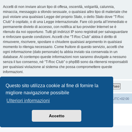
Accetti di non inviare alcun tipo di offesa, oscenità, volgarità, calunnia,
minaccia, messaggio a sfondo sessuale, o qualsiasi altro tipo di materiale che
può violare una qualsiasi Legge del proprio Stato, o dello Stato dove “T-Roc
Club” è ospitato, o di una Legge internazionale. Fare ciò porta all’immediato e
permanente divieto di accesso, con notifica al tuo provider Internet se è
ritenuto da noi opportuno. Tutti gli indirizzi IP sono registrati per salvaguardare
e rinforzare queste condizioni. Accetti che “T-Roc Club” abbia il diritto di
rimuovere, riscrivere, spostare o chiudere qualsiasi argomento in qualsiasi
momento lo ritenga necessario. Come fruitore di questo servizio, accetti che
ogni informazione (dato personale) tu abbia inviato sia conservata in un
database. Al contempo queste informazioni non saranno divulgate a nessuno
senza il tuo consenso, né “T-Roc Club” o phpBB sono da ritenersi responsabili
per qualsiasi violazione al sistema che possa compromettere queste
informazioni.
Questo sito utilizza cookie al fine di fornire la
migliore navigazione possibile
T-Roc Club
T-Roc Club
Tutti gli orari sono
UTC+02:00
Ulteriori informazioni
Creato da
phpBB
® Forum Software © phpBB Limited
Traduzione Italiana
phpBB-Italia.it
Accetto
Privacy
|
Condizioni