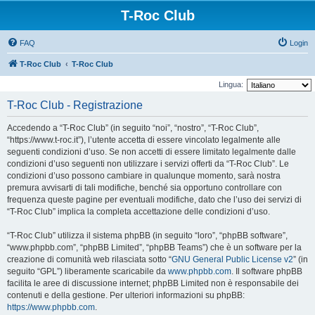
T-Roc Club
FAQ
Login
T-Roc Club
T-Roc Club
Lingua:
T-Roc Club - Registrazione
Accedendo a “T-Roc Club” (in seguito “noi”, “nostro”, “T-Roc Club”,
“https://www.t-roc.it”), l’utente accetta di essere vincolato legalmente alle
seguenti condizioni d’uso. Se non accetti di essere limitato legalmente dalle
condizioni d’uso seguenti non utilizzare i servizi offerti da “T-Roc Club”. Le
condizioni d’uso possono cambiare in qualunque momento, sarà nostra
premura avvisarti di tali modifiche, benché sia opportuno controllare con
frequenza queste pagine per eventuali modifiche, dato che l’uso dei servizi di
“T-Roc Club” implica la completa accettazione delle condizioni d’uso.
“T-Roc Club” utilizza il sistema phpBB (in seguito “loro”, “phpBB software”,
“www.phpbb.com”, “phpBB Limited”, “phpBB Teams”) che è un software per la
creazione di comunità web rilasciata sotto “
GNU General Public License v2
” (in
seguito “GPL”) liberamente scaricabile da
www.phpbb.com
. Il software phpBB
facilita le aree di discussione internet; phpBB Limited non è responsabile dei
contenuti e della gestione. Per ulteriori informazioni su phpBB:
https://www.phpbb.com
.