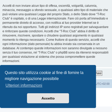
Accetti di non inviare alcun tipo di offesa, oscenità, volgarità, calunnia,
minaccia, messaggio a sfondo sessuale, o qualsiasi altro tipo di materiale che
può violare una qualsiasi Legge del proprio Stato, o dello Stato dove “T-Roc
Club” è ospitato, o di una Legge internazionale. Fare ciò porta all’immediato e
permanente divieto di accesso, con notifica al tuo provider Internet se è
ritenuto da noi opportuno. Tutti gli indirizzi IP sono registrati per salvaguardare
e rinforzare queste condizioni. Accetti che “T-Roc Club” abbia il diritto di
rimuovere, riscrivere, spostare o chiudere qualsiasi argomento in qualsiasi
momento lo ritenga necessario. Come fruitore di questo servizio, accetti che
ogni informazione (dato personale) tu abbia inviato sia conservata in un
database. Al contempo queste informazioni non saranno divulgate a nessuno
senza il tuo consenso, né “T-Roc Club” o phpBB sono da ritenersi responsabili
per qualsiasi violazione al sistema che possa compromettere queste
informazioni.
Questo sito utilizza cookie al fine di fornire la
migliore navigazione possibile
T-Roc Club
T-Roc Club
Tutti gli orari sono
UTC+02:00
Ulteriori informazioni
Creato da
phpBB
® Forum Software © phpBB Limited
Traduzione Italiana
phpBB-Italia.it
Accetto
Privacy
|
Condizioni