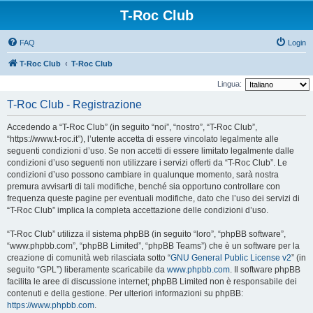
T-Roc Club
FAQ
Login
T-Roc Club
T-Roc Club
Lingua:
T-Roc Club - Registrazione
Accedendo a “T-Roc Club” (in seguito “noi”, “nostro”, “T-Roc Club”,
“https://www.t-roc.it”), l’utente accetta di essere vincolato legalmente alle
seguenti condizioni d’uso. Se non accetti di essere limitato legalmente dalle
condizioni d’uso seguenti non utilizzare i servizi offerti da “T-Roc Club”. Le
condizioni d’uso possono cambiare in qualunque momento, sarà nostra
premura avvisarti di tali modifiche, benché sia opportuno controllare con
frequenza queste pagine per eventuali modifiche, dato che l’uso dei servizi di
“T-Roc Club” implica la completa accettazione delle condizioni d’uso.
“T-Roc Club” utilizza il sistema phpBB (in seguito “loro”, “phpBB software”,
“www.phpbb.com”, “phpBB Limited”, “phpBB Teams”) che è un software per la
creazione di comunità web rilasciata sotto “
GNU General Public License v2
” (in
seguito “GPL”) liberamente scaricabile da
www.phpbb.com
. Il software phpBB
facilita le aree di discussione internet; phpBB Limited non è responsabile dei
contenuti e della gestione. Per ulteriori informazioni su phpBB:
https://www.phpbb.com
.