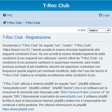
T-Roc Club
FAQ
Login
T-Roc Club
T-Roc Club
Lingua:
T-Roc Club - Registrazione
Accedendo a “T-Roc Club” (in seguito “noi”, “nostro”, “T-Roc Club”,
“https://www.t-roc.it”), l’utente accetta di essere vincolato legalmente alle
seguenti condizioni d’uso. Se non accetti di essere limitato legalmente dalle
condizioni d’uso seguenti non utilizzare i servizi offerti da “T-Roc Club”. Le
condizioni d’uso possono cambiare in qualunque momento, sarà nostra
premura avvisarti di tali modifiche, benché sia opportuno controllare con
frequenza queste pagine per eventuali modifiche, dato che l’uso dei servizi di
“T-Roc Club” implica la completa accettazione delle condizioni d’uso.
“T-Roc Club” utilizza il sistema phpBB (in seguito “loro”, “phpBB software”,
“www.phpbb.com”, “phpBB Limited”, “phpBB Teams”) che è un software per la
creazione di comunità web rilasciata sotto “
GNU General Public License v2
” (in
seguito “GPL”) liberamente scaricabile da
www.phpbb.com
. Il software phpBB
facilita le aree di discussione internet; phpBB Limited non è responsabile dei
contenuti e della gestione. Per ulteriori informazioni su phpBB:
https://www.phpbb.com
.