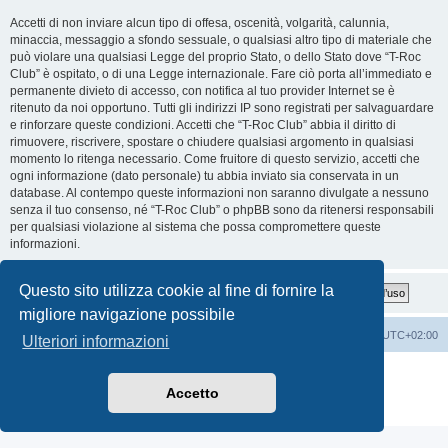
Accetti di non inviare alcun tipo di offesa, oscenità, volgarità, calunnia,
minaccia, messaggio a sfondo sessuale, o qualsiasi altro tipo di materiale che
può violare una qualsiasi Legge del proprio Stato, o dello Stato dove “T-Roc
Club” è ospitato, o di una Legge internazionale. Fare ciò porta all’immediato e
permanente divieto di accesso, con notifica al tuo provider Internet se è
ritenuto da noi opportuno. Tutti gli indirizzi IP sono registrati per salvaguardare
e rinforzare queste condizioni. Accetti che “T-Roc Club” abbia il diritto di
rimuovere, riscrivere, spostare o chiudere qualsiasi argomento in qualsiasi
momento lo ritenga necessario. Come fruitore di questo servizio, accetti che
ogni informazione (dato personale) tu abbia inviato sia conservata in un
database. Al contempo queste informazioni non saranno divulgate a nessuno
senza il tuo consenso, né “T-Roc Club” o phpBB sono da ritenersi responsabili
per qualsiasi violazione al sistema che possa compromettere queste
informazioni.
Questo sito utilizza cookie al fine di fornire la
migliore navigazione possibile
T-Roc Club
T-Roc Club
Tutti gli orari sono
UTC+02:00
Ulteriori informazioni
Creato da
phpBB
® Forum Software © phpBB Limited
Traduzione Italiana
phpBB-Italia.it
Accetto
Privacy
|
Condizioni