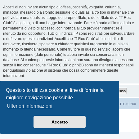
Accetti di non inviare alcun tipo di offesa, oscenità, volgarità, calunnia,
minaccia, messaggio a sfondo sessuale, o qualsiasi altro tipo di materiale che
può violare una qualsiasi Legge del proprio Stato, o dello Stato dove “T-Roc
Club” è ospitato, o di una Legge internazionale. Fare ciò porta all’immediato e
permanente divieto di accesso, con notifica al tuo provider Internet se è
ritenuto da noi opportuno. Tutti gli indirizzi IP sono registrati per salvaguardare
e rinforzare queste condizioni. Accetti che “T-Roc Club” abbia il diritto di
rimuovere, riscrivere, spostare o chiudere qualsiasi argomento in qualsiasi
momento lo ritenga necessario. Come fruitore di questo servizio, accetti che
ogni informazione (dato personale) tu abbia inviato sia conservata in un
database. Al contempo queste informazioni non saranno divulgate a nessuno
senza il tuo consenso, né “T-Roc Club” o phpBB sono da ritenersi responsabili
per qualsiasi violazione al sistema che possa compromettere queste
informazioni.
Questo sito utilizza cookie al fine di fornire la
migliore navigazione possibile
T-Roc Club
T-Roc Club
Tutti gli orari sono
UTC+02:00
Ulteriori informazioni
Creato da
phpBB
® Forum Software © phpBB Limited
Traduzione Italiana
phpBB-Italia.it
Accetto
Privacy
|
Condizioni