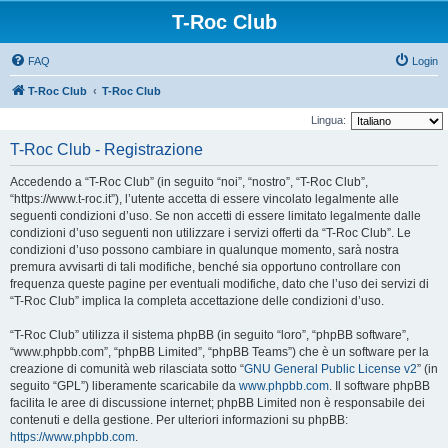
T-Roc Club
FAQ
Login
T-Roc Club
T-Roc Club
Lingua:
T-Roc Club - Registrazione
Accedendo a “T-Roc Club” (in seguito “noi”, “nostro”, “T-Roc Club”,
“https://www.t-roc.it”), l’utente accetta di essere vincolato legalmente alle
seguenti condizioni d’uso. Se non accetti di essere limitato legalmente dalle
condizioni d’uso seguenti non utilizzare i servizi offerti da “T-Roc Club”. Le
condizioni d’uso possono cambiare in qualunque momento, sarà nostra
premura avvisarti di tali modifiche, benché sia opportuno controllare con
frequenza queste pagine per eventuali modifiche, dato che l’uso dei servizi di
“T-Roc Club” implica la completa accettazione delle condizioni d’uso.
“T-Roc Club” utilizza il sistema phpBB (in seguito “loro”, “phpBB software”,
“www.phpbb.com”, “phpBB Limited”, “phpBB Teams”) che è un software per la
creazione di comunità web rilasciata sotto “
GNU General Public License v2
” (in
seguito “GPL”) liberamente scaricabile da
www.phpbb.com
. Il software phpBB
facilita le aree di discussione internet; phpBB Limited non è responsabile dei
contenuti e della gestione. Per ulteriori informazioni su phpBB:
https://www.phpbb.com
.