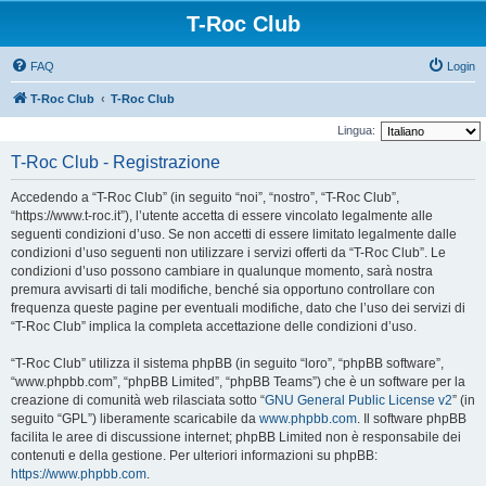
T-Roc Club
FAQ
Login
T-Roc Club
T-Roc Club
Lingua:
T-Roc Club - Registrazione
Accedendo a “T-Roc Club” (in seguito “noi”, “nostro”, “T-Roc Club”,
“https://www.t-roc.it”), l’utente accetta di essere vincolato legalmente alle
seguenti condizioni d’uso. Se non accetti di essere limitato legalmente dalle
condizioni d’uso seguenti non utilizzare i servizi offerti da “T-Roc Club”. Le
condizioni d’uso possono cambiare in qualunque momento, sarà nostra
premura avvisarti di tali modifiche, benché sia opportuno controllare con
frequenza queste pagine per eventuali modifiche, dato che l’uso dei servizi di
“T-Roc Club” implica la completa accettazione delle condizioni d’uso.
“T-Roc Club” utilizza il sistema phpBB (in seguito “loro”, “phpBB software”,
“www.phpbb.com”, “phpBB Limited”, “phpBB Teams”) che è un software per la
creazione di comunità web rilasciata sotto “
GNU General Public License v2
” (in
seguito “GPL”) liberamente scaricabile da
www.phpbb.com
. Il software phpBB
facilita le aree di discussione internet; phpBB Limited non è responsabile dei
contenuti e della gestione. Per ulteriori informazioni su phpBB:
https://www.phpbb.com
.