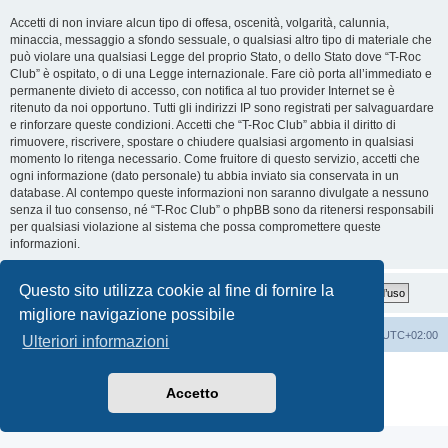
Accetti di non inviare alcun tipo di offesa, oscenità, volgarità, calunnia,
minaccia, messaggio a sfondo sessuale, o qualsiasi altro tipo di materiale che
può violare una qualsiasi Legge del proprio Stato, o dello Stato dove “T-Roc
Club” è ospitato, o di una Legge internazionale. Fare ciò porta all’immediato e
permanente divieto di accesso, con notifica al tuo provider Internet se è
ritenuto da noi opportuno. Tutti gli indirizzi IP sono registrati per salvaguardare
e rinforzare queste condizioni. Accetti che “T-Roc Club” abbia il diritto di
rimuovere, riscrivere, spostare o chiudere qualsiasi argomento in qualsiasi
momento lo ritenga necessario. Come fruitore di questo servizio, accetti che
ogni informazione (dato personale) tu abbia inviato sia conservata in un
database. Al contempo queste informazioni non saranno divulgate a nessuno
senza il tuo consenso, né “T-Roc Club” o phpBB sono da ritenersi responsabili
per qualsiasi violazione al sistema che possa compromettere queste
informazioni.
Questo sito utilizza cookie al fine di fornire la
migliore navigazione possibile
T-Roc Club
T-Roc Club
Tutti gli orari sono
UTC+02:00
Ulteriori informazioni
Creato da
phpBB
® Forum Software © phpBB Limited
Traduzione Italiana
phpBB-Italia.it
Accetto
Privacy
|
Condizioni