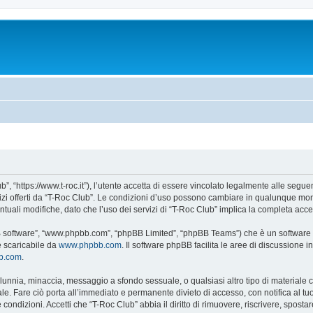
”, “https://www.t-roc.it”), l’utente accetta di essere vincolato legalmente alle seguen
vizi offerti da “T-Roc Club”. Le condizioni d’uso possono cambiare in qualunque mom
uali modifiche, dato che l’uso dei servizi di “T-Roc Club” implica la completa acce
BB software”, “www.phpbb.com”, “phpBB Limited”, “phpBB Teams”) che è un software p
e scaricabile da
www.phpbb.com
. Il software phpBB facilita le aree di discussione
bb.com
.
 calunnia, minaccia, messaggio a sfondo sessuale, o qualsiasi altro tipo di materiale
e. Fare ciò porta all’immediato e permanente divieto di accesso, con notifica al tuo p
e condizioni. Accetti che “T-Roc Club” abbia il diritto di rimuovere, riscrivere, spo