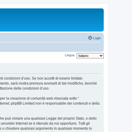
Login
Lingua:
ti condizioni d’uso. Se non accetti di essere limitato
ento, sarà nostra premura avvisarti di tali modifiche, benché
ttazione delle condizioni d’uso.
er la creazione di comunità web rilasciata sotto “
 internet; phpBB Limited non è responsabile dei contenuti e della
 che può violare una qualsiasi Legge del proprio Stato, o dello
rovider Internet se è ritenuto da noi opportuno. Tutti gli
stare o chiudere qualsiasi argomento in qualsiasi momento lo