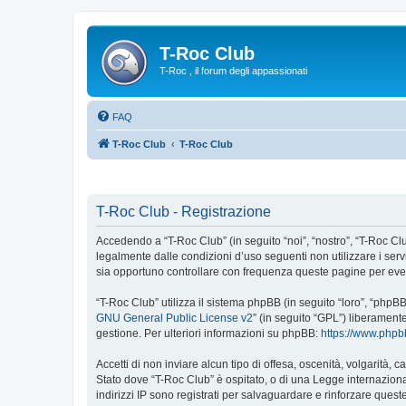
T-Roc Club
T-Roc , il forum degli appassionati
FAQ
T-Roc Club
T-Roc Club
T-Roc Club - Registrazione
Accedendo a “T-Roc Club” (in seguito “noi”, “nostro”, “T-Roc Club
legalmente dalle condizioni d’uso seguenti non utilizzare i ser
sia opportuno controllare con frequenza queste pagine per event
“T-Roc Club” utilizza il sistema phpBB (in seguito “loro”, “php
GNU General Public License v2
” (in seguito “GPL”) liberament
gestione. Per ulteriori informazioni su phpBB:
https://www.php
Accetti di non inviare alcun tipo di offesa, oscenità, volgarità,
Stato dove “T-Roc Club” è ospitato, o di una Legge internazional
indirizzi IP sono registrati per salvaguardare e rinforzare quest