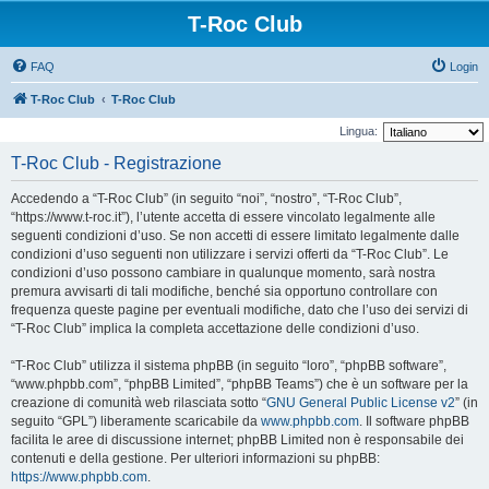
T-Roc Club
FAQ
Login
T-Roc Club
T-Roc Club
Lingua:
T-Roc Club - Registrazione
Accedendo a “T-Roc Club” (in seguito “noi”, “nostro”, “T-Roc Club”,
“https://www.t-roc.it”), l’utente accetta di essere vincolato legalmente alle
seguenti condizioni d’uso. Se non accetti di essere limitato legalmente dalle
condizioni d’uso seguenti non utilizzare i servizi offerti da “T-Roc Club”. Le
condizioni d’uso possono cambiare in qualunque momento, sarà nostra
premura avvisarti di tali modifiche, benché sia opportuno controllare con
frequenza queste pagine per eventuali modifiche, dato che l’uso dei servizi di
“T-Roc Club” implica la completa accettazione delle condizioni d’uso.
“T-Roc Club” utilizza il sistema phpBB (in seguito “loro”, “phpBB software”,
“www.phpbb.com”, “phpBB Limited”, “phpBB Teams”) che è un software per la
creazione di comunità web rilasciata sotto “
GNU General Public License v2
” (in
seguito “GPL”) liberamente scaricabile da
www.phpbb.com
. Il software phpBB
facilita le aree di discussione internet; phpBB Limited non è responsabile dei
contenuti e della gestione. Per ulteriori informazioni su phpBB:
https://www.phpbb.com
.