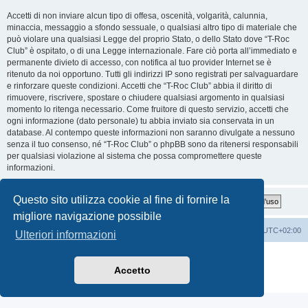
Accetti di non inviare alcun tipo di offesa, oscenità, volgarità, calunnia,
minaccia, messaggio a sfondo sessuale, o qualsiasi altro tipo di materiale che
può violare una qualsiasi Legge del proprio Stato, o dello Stato dove “T-Roc
Club” è ospitato, o di una Legge internazionale. Fare ciò porta all’immediato e
permanente divieto di accesso, con notifica al tuo provider Internet se è
ritenuto da noi opportuno. Tutti gli indirizzi IP sono registrati per salvaguardare
e rinforzare queste condizioni. Accetti che “T-Roc Club” abbia il diritto di
rimuovere, riscrivere, spostare o chiudere qualsiasi argomento in qualsiasi
momento lo ritenga necessario. Come fruitore di questo servizio, accetti che
ogni informazione (dato personale) tu abbia inviato sia conservata in un
database. Al contempo queste informazioni non saranno divulgate a nessuno
senza il tuo consenso, né “T-Roc Club” o phpBB sono da ritenersi responsabili
per qualsiasi violazione al sistema che possa compromettere queste
informazioni.
Questo sito utilizza cookie al fine di fornire la
migliore navigazione possibile
T-Roc Club
T-Roc Club
Tutti gli orari sono
UTC+02:00
Ulteriori informazioni
Creato da
phpBB
® Forum Software © phpBB Limited
Traduzione Italiana
phpBB-Italia.it
Accetto
Privacy
|
Condizioni