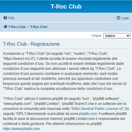
T-Roc Club
FAQ
Login
T-Roc Club
T-Roc Club
Lingua:
T-Roc Club - Registrazione
Accedendo a “T-Roc Club” (in seguito “noi”, “nostro”, “T-Roc Club”,
“https://www.t-roc.it”), l’utente accetta di essere vincolato legalmente alle
seguenti condizioni d’uso. Se non accetti di essere limitato legalmente dalle
condizioni d’uso seguenti non utilizzare i servizi offerti da “T-Roc Club”. Le
condizioni d’uso possono cambiare in qualunque momento, sarà nostra
premura avvisarti di tali modifiche, benché sia opportuno controllare con
frequenza queste pagine per eventuali modifiche, dato che l’uso dei servizi di
“T-Roc Club” implica la completa accettazione delle condizioni d’uso.
“T-Roc Club” utilizza il sistema phpBB (in seguito “loro”, “phpBB software”,
“www.phpbb.com”, “phpBB Limited”, “phpBB Teams”) che è un software per la
creazione di comunità web rilasciata sotto “
GNU General Public License v2
” (in
seguito “GPL”) liberamente scaricabile da
www.phpbb.com
. Il software phpBB
facilita le aree di discussione internet; phpBB Limited non è responsabile dei
contenuti e della gestione. Per ulteriori informazioni su phpBB:
https://www.phpbb.com
.