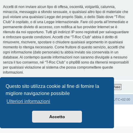
Accetti di non inviare alcun tipo di offesa, oscenità, volgarità, calunnia,
minaccia, messaggio a sfondo sessuale, o qualsiasi altro tipo di materiale che
può violare una qualsiasi Legge del proprio Stato, o dello Stato dove “T-Roc
Club” è ospitato, o di una Legge internazionale. Fare ciò porta all’immediato e
permanente divieto di accesso, con notifica al tuo provider Internet se è
ritenuto da noi opportuno. Tutti gli indirizzi IP sono registrati per salvaguardare
e rinforzare queste condizioni. Accetti che “T-Roc Club” abbia il diritto di
rimuovere, riscrivere, spostare o chiudere qualsiasi argomento in qualsiasi
momento lo ritenga necessario. Come fruitore di questo servizio, accetti che
ogni informazione (dato personale) tu abbia inviato sia conservata in un
database. Al contempo queste informazioni non saranno divulgate a nessuno
senza il tuo consenso, né “T-Roc Club” o phpBB sono da ritenersi responsabili
per qualsiasi violazione al sistema che possa compromettere queste
informazioni.
Questo sito utilizza cookie al fine di fornire la
migliore navigazione possibile
T-Roc Club
T-Roc Club
Tutti gli orari sono
UTC+02:00
Ulteriori informazioni
Creato da
phpBB
® Forum Software © phpBB Limited
Traduzione Italiana
phpBB-Italia.it
Accetto
Privacy
|
Condizioni