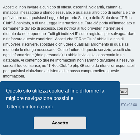
Accetti di non inviare alcun tipo di offesa, oscenità, volgarità, calunnia,
minaccia, messaggio a sfondo sessuale, o qualsiasi altro tipo di materiale che
può violare una qualsiasi Legge del proprio Stato, o dello Stato dove “T-Roc
Club” è ospitato, o di una Legge internazionale. Fare ciò porta all’immediato e
permanente divieto di accesso, con notifica al tuo provider Internet se è
ritenuto da noi opportuno. Tutti gli indirizzi IP sono registrati per salvaguardare
e rinforzare queste condizioni. Accetti che “T-Roc Club” abbia il diritto di
rimuovere, riscrivere, spostare o chiudere qualsiasi argomento in qualsiasi
momento lo ritenga necessario. Come fruitore di questo servizio, accetti che
ogni informazione (dato personale) tu abbia inviato sia conservata in un
database. Al contempo queste informazioni non saranno divulgate a nessuno
senza il tuo consenso, né “T-Roc Club” o phpBB sono da ritenersi responsabili
per qualsiasi violazione al sistema che possa compromettere queste
informazioni.
Questo sito utilizza cookie al fine di fornire la
migliore navigazione possibile
T-Roc Club
T-Roc Club
Tutti gli orari sono
UTC+02:00
Ulteriori informazioni
Creato da
phpBB
® Forum Software © phpBB Limited
Traduzione Italiana
phpBB-Italia.it
Accetto
Privacy
|
Condizioni