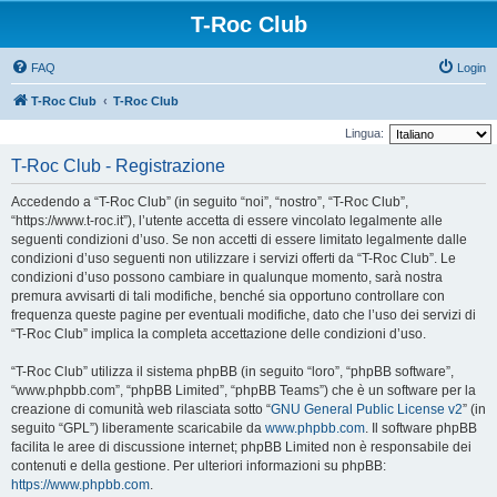
T-Roc Club
FAQ
Login
T-Roc Club
T-Roc Club
Lingua:
T-Roc Club - Registrazione
Accedendo a “T-Roc Club” (in seguito “noi”, “nostro”, “T-Roc Club”,
“https://www.t-roc.it”), l’utente accetta di essere vincolato legalmente alle
seguenti condizioni d’uso. Se non accetti di essere limitato legalmente dalle
condizioni d’uso seguenti non utilizzare i servizi offerti da “T-Roc Club”. Le
condizioni d’uso possono cambiare in qualunque momento, sarà nostra
premura avvisarti di tali modifiche, benché sia opportuno controllare con
frequenza queste pagine per eventuali modifiche, dato che l’uso dei servizi di
“T-Roc Club” implica la completa accettazione delle condizioni d’uso.
“T-Roc Club” utilizza il sistema phpBB (in seguito “loro”, “phpBB software”,
“www.phpbb.com”, “phpBB Limited”, “phpBB Teams”) che è un software per la
creazione di comunità web rilasciata sotto “
GNU General Public License v2
” (in
seguito “GPL”) liberamente scaricabile da
www.phpbb.com
. Il software phpBB
facilita le aree di discussione internet; phpBB Limited non è responsabile dei
contenuti e della gestione. Per ulteriori informazioni su phpBB:
https://www.phpbb.com
.