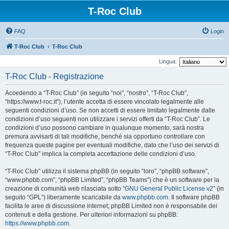
T-Roc Club
FAQ
Login
T-Roc Club
T-Roc Club
Lingua:
T-Roc Club - Registrazione
Accedendo a “T-Roc Club” (in seguito “noi”, “nostro”, “T-Roc Club”,
“https://www.t-roc.it”), l’utente accetta di essere vincolato legalmente alle
seguenti condizioni d’uso. Se non accetti di essere limitato legalmente dalle
condizioni d’uso seguenti non utilizzare i servizi offerti da “T-Roc Club”. Le
condizioni d’uso possono cambiare in qualunque momento, sarà nostra
premura avvisarti di tali modifiche, benché sia opportuno controllare con
frequenza queste pagine per eventuali modifiche, dato che l’uso dei servizi di
“T-Roc Club” implica la completa accettazione delle condizioni d’uso.
“T-Roc Club” utilizza il sistema phpBB (in seguito “loro”, “phpBB software”,
“www.phpbb.com”, “phpBB Limited”, “phpBB Teams”) che è un software per la
creazione di comunità web rilasciata sotto “
GNU General Public License v2
” (in
seguito “GPL”) liberamente scaricabile da
www.phpbb.com
. Il software phpBB
facilita le aree di discussione internet; phpBB Limited non è responsabile dei
contenuti e della gestione. Per ulteriori informazioni su phpBB:
https://www.phpbb.com
.