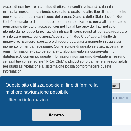
Accetti di non inviare alcun tipo di offesa, oscenità, volgarità, calunnia,
minaccia, messaggio a sfondo sessuale, o qualsiasi altro tipo di materiale che
può violare una qualsiasi Legge del proprio Stato, o dello Stato dove “T-Roc
Club” è ospitato, o di una Legge internazionale. Fare ciò porta all’immediato e
permanente divieto di accesso, con notifica al tuo provider Internet se è
ritenuto da noi opportuno. Tutti gli indirizzi IP sono registrati per salvaguardare
e rinforzare queste condizioni. Accetti che “T-Roc Club” abbia il diritto di
rimuovere, riscrivere, spostare o chiudere qualsiasi argomento in qualsiasi
momento lo ritenga necessario. Come fruitore di questo servizio, accetti che
ogni informazione (dato personale) tu abbia inviato sia conservata in un
database. Al contempo queste informazioni non saranno divulgate a nessuno
senza il tuo consenso, né “T-Roc Club” o phpBB sono da ritenersi responsabili
per qualsiasi violazione al sistema che possa compromettere queste
informazioni.
Questo sito utilizza cookie al fine di fornire la
migliore navigazione possibile
T-Roc Club
T-Roc Club
Tutti gli orari sono
UTC+02:00
Ulteriori informazioni
Creato da
phpBB
® Forum Software © phpBB Limited
Traduzione Italiana
phpBB-Italia.it
Accetto
Privacy
|
Condizioni