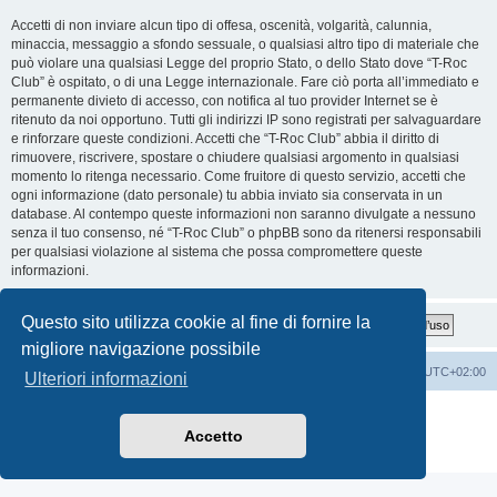
Accetti di non inviare alcun tipo di offesa, oscenità, volgarità, calunnia,
minaccia, messaggio a sfondo sessuale, o qualsiasi altro tipo di materiale che
può violare una qualsiasi Legge del proprio Stato, o dello Stato dove “T-Roc
Club” è ospitato, o di una Legge internazionale. Fare ciò porta all’immediato e
permanente divieto di accesso, con notifica al tuo provider Internet se è
ritenuto da noi opportuno. Tutti gli indirizzi IP sono registrati per salvaguardare
e rinforzare queste condizioni. Accetti che “T-Roc Club” abbia il diritto di
rimuovere, riscrivere, spostare o chiudere qualsiasi argomento in qualsiasi
momento lo ritenga necessario. Come fruitore di questo servizio, accetti che
ogni informazione (dato personale) tu abbia inviato sia conservata in un
database. Al contempo queste informazioni non saranno divulgate a nessuno
senza il tuo consenso, né “T-Roc Club” o phpBB sono da ritenersi responsabili
per qualsiasi violazione al sistema che possa compromettere queste
informazioni.
Questo sito utilizza cookie al fine di fornire la
migliore navigazione possibile
T-Roc Club
T-Roc Club
Tutti gli orari sono
UTC+02:00
Ulteriori informazioni
Creato da
phpBB
® Forum Software © phpBB Limited
Traduzione Italiana
phpBB-Italia.it
Accetto
Privacy
|
Condizioni