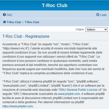
T-Roc Club
FAQ
Login
T-Roc Club
T-Roc Club
Lingua:
T-Roc Club - Registrazione
Accedendo a “T-Roc Club” (in seguito “noi”, “nostro”, “T-Roc Club”,
“https://www.t-roc.it”), l’utente accetta di essere vincolato legalmente alle
seguenti condizioni d’uso. Se non accetti di essere limitato legalmente dalle
condizioni d’uso seguenti non utilizzare i servizi offerti da “T-Roc Club”. Le
condizioni d’uso possono cambiare in qualunque momento, sarà nostra
premura avvisarti di tali modifiche, benché sia opportuno controllare con
frequenza queste pagine per eventuali modifiche, dato che l’uso dei servizi di
“T-Roc Club” implica la completa accettazione delle condizioni d’uso.
“T-Roc Club” utilizza il sistema phpBB (in seguito “loro”, “phpBB software”,
“www.phpbb.com”, “phpBB Limited”, “phpBB Teams”) che è un software per la
creazione di comunità web rilasciata sotto “
GNU General Public License v2
” (in
seguito “GPL”) liberamente scaricabile da
www.phpbb.com
. Il software phpBB
facilita le aree di discussione internet; phpBB Limited non è responsabile dei
contenuti e della gestione. Per ulteriori informazioni su phpBB:
https://www.phpbb.com
.