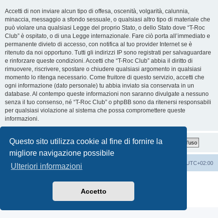
Accetti di non inviare alcun tipo di offesa, oscenità, volgarità, calunnia,
minaccia, messaggio a sfondo sessuale, o qualsiasi altro tipo di materiale che
può violare una qualsiasi Legge del proprio Stato, o dello Stato dove “T-Roc
Club” è ospitato, o di una Legge internazionale. Fare ciò porta all’immediato e
permanente divieto di accesso, con notifica al tuo provider Internet se è
ritenuto da noi opportuno. Tutti gli indirizzi IP sono registrati per salvaguardare
e rinforzare queste condizioni. Accetti che “T-Roc Club” abbia il diritto di
rimuovere, riscrivere, spostare o chiudere qualsiasi argomento in qualsiasi
momento lo ritenga necessario. Come fruitore di questo servizio, accetti che
ogni informazione (dato personale) tu abbia inviato sia conservata in un
database. Al contempo queste informazioni non saranno divulgate a nessuno
senza il tuo consenso, né “T-Roc Club” o phpBB sono da ritenersi responsabili
per qualsiasi violazione al sistema che possa compromettere queste
informazioni.
Questo sito utilizza cookie al fine di fornire la
migliore navigazione possibile
T-Roc Club
T-Roc Club
Tutti gli orari sono
UTC+02:00
Ulteriori informazioni
Creato da
phpBB
® Forum Software © phpBB Limited
Traduzione Italiana
phpBB-Italia.it
Accetto
Privacy
|
Condizioni