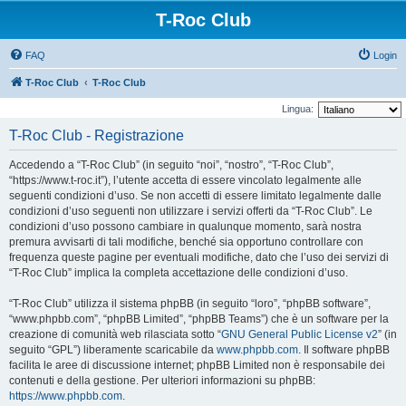
T-Roc Club
FAQ
Login
T-Roc Club
T-Roc Club
Lingua:
T-Roc Club - Registrazione
Accedendo a “T-Roc Club” (in seguito “noi”, “nostro”, “T-Roc Club”,
“https://www.t-roc.it”), l’utente accetta di essere vincolato legalmente alle
seguenti condizioni d’uso. Se non accetti di essere limitato legalmente dalle
condizioni d’uso seguenti non utilizzare i servizi offerti da “T-Roc Club”. Le
condizioni d’uso possono cambiare in qualunque momento, sarà nostra
premura avvisarti di tali modifiche, benché sia opportuno controllare con
frequenza queste pagine per eventuali modifiche, dato che l’uso dei servizi di
“T-Roc Club” implica la completa accettazione delle condizioni d’uso.
“T-Roc Club” utilizza il sistema phpBB (in seguito “loro”, “phpBB software”,
“www.phpbb.com”, “phpBB Limited”, “phpBB Teams”) che è un software per la
creazione di comunità web rilasciata sotto “
GNU General Public License v2
” (in
seguito “GPL”) liberamente scaricabile da
www.phpbb.com
. Il software phpBB
facilita le aree di discussione internet; phpBB Limited non è responsabile dei
contenuti e della gestione. Per ulteriori informazioni su phpBB:
https://www.phpbb.com
.