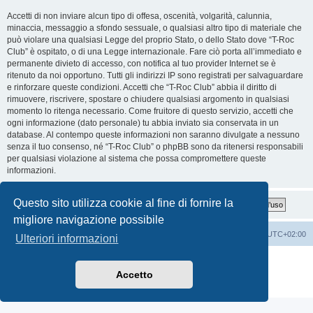
Accetti di non inviare alcun tipo di offesa, oscenità, volgarità, calunnia,
minaccia, messaggio a sfondo sessuale, o qualsiasi altro tipo di materiale che
può violare una qualsiasi Legge del proprio Stato, o dello Stato dove “T-Roc
Club” è ospitato, o di una Legge internazionale. Fare ciò porta all’immediato e
permanente divieto di accesso, con notifica al tuo provider Internet se è
ritenuto da noi opportuno. Tutti gli indirizzi IP sono registrati per salvaguardare
e rinforzare queste condizioni. Accetti che “T-Roc Club” abbia il diritto di
rimuovere, riscrivere, spostare o chiudere qualsiasi argomento in qualsiasi
momento lo ritenga necessario. Come fruitore di questo servizio, accetti che
ogni informazione (dato personale) tu abbia inviato sia conservata in un
database. Al contempo queste informazioni non saranno divulgate a nessuno
senza il tuo consenso, né “T-Roc Club” o phpBB sono da ritenersi responsabili
per qualsiasi violazione al sistema che possa compromettere queste
informazioni.
Questo sito utilizza cookie al fine di fornire la
migliore navigazione possibile
T-Roc Club
T-Roc Club
Tutti gli orari sono
UTC+02:00
Ulteriori informazioni
Creato da
phpBB
® Forum Software © phpBB Limited
Traduzione Italiana
phpBB-Italia.it
Accetto
Privacy
|
Condizioni