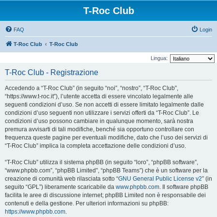
T-Roc Club
FAQ
Login
T-Roc Club
T-Roc Club
Lingua:
T-Roc Club - Registrazione
Accedendo a “T-Roc Club” (in seguito “noi”, “nostro”, “T-Roc Club”,
“https://www.t-roc.it”), l’utente accetta di essere vincolato legalmente alle
seguenti condizioni d’uso. Se non accetti di essere limitato legalmente dalle
condizioni d’uso seguenti non utilizzare i servizi offerti da “T-Roc Club”. Le
condizioni d’uso possono cambiare in qualunque momento, sarà nostra
premura avvisarti di tali modifiche, benché sia opportuno controllare con
frequenza queste pagine per eventuali modifiche, dato che l’uso dei servizi di
“T-Roc Club” implica la completa accettazione delle condizioni d’uso.
“T-Roc Club” utilizza il sistema phpBB (in seguito “loro”, “phpBB software”,
“www.phpbb.com”, “phpBB Limited”, “phpBB Teams”) che è un software per la
creazione di comunità web rilasciata sotto “
GNU General Public License v2
” (in
seguito “GPL”) liberamente scaricabile da
www.phpbb.com
. Il software phpBB
facilita le aree di discussione internet; phpBB Limited non è responsabile dei
contenuti e della gestione. Per ulteriori informazioni su phpBB:
https://www.phpbb.com
.