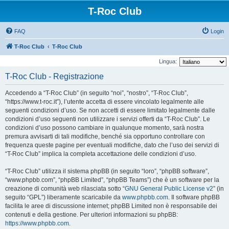
T-Roc Club
FAQ
Login
T-Roc Club
T-Roc Club
Lingua:
T-Roc Club - Registrazione
Accedendo a “T-Roc Club” (in seguito “noi”, “nostro”, “T-Roc Club”,
“https://www.t-roc.it”), l’utente accetta di essere vincolato legalmente alle
seguenti condizioni d’uso. Se non accetti di essere limitato legalmente dalle
condizioni d’uso seguenti non utilizzare i servizi offerti da “T-Roc Club”. Le
condizioni d’uso possono cambiare in qualunque momento, sarà nostra
premura avvisarti di tali modifiche, benché sia opportuno controllare con
frequenza queste pagine per eventuali modifiche, dato che l’uso dei servizi di
“T-Roc Club” implica la completa accettazione delle condizioni d’uso.
“T-Roc Club” utilizza il sistema phpBB (in seguito “loro”, “phpBB software”,
“www.phpbb.com”, “phpBB Limited”, “phpBB Teams”) che è un software per la
creazione di comunità web rilasciata sotto “
GNU General Public License v2
” (in
seguito “GPL”) liberamente scaricabile da
www.phpbb.com
. Il software phpBB
facilita le aree di discussione internet; phpBB Limited non è responsabile dei
contenuti e della gestione. Per ulteriori informazioni su phpBB:
https://www.phpbb.com
.