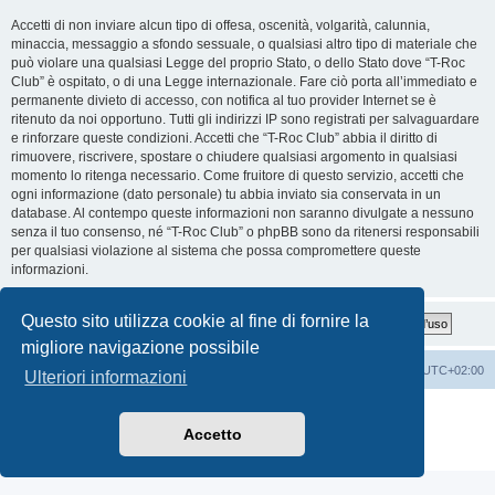
Accetti di non inviare alcun tipo di offesa, oscenità, volgarità, calunnia,
minaccia, messaggio a sfondo sessuale, o qualsiasi altro tipo di materiale che
può violare una qualsiasi Legge del proprio Stato, o dello Stato dove “T-Roc
Club” è ospitato, o di una Legge internazionale. Fare ciò porta all’immediato e
permanente divieto di accesso, con notifica al tuo provider Internet se è
ritenuto da noi opportuno. Tutti gli indirizzi IP sono registrati per salvaguardare
e rinforzare queste condizioni. Accetti che “T-Roc Club” abbia il diritto di
rimuovere, riscrivere, spostare o chiudere qualsiasi argomento in qualsiasi
momento lo ritenga necessario. Come fruitore di questo servizio, accetti che
ogni informazione (dato personale) tu abbia inviato sia conservata in un
database. Al contempo queste informazioni non saranno divulgate a nessuno
senza il tuo consenso, né “T-Roc Club” o phpBB sono da ritenersi responsabili
per qualsiasi violazione al sistema che possa compromettere queste
informazioni.
Questo sito utilizza cookie al fine di fornire la
migliore navigazione possibile
T-Roc Club
T-Roc Club
Tutti gli orari sono
UTC+02:00
Ulteriori informazioni
Creato da
phpBB
® Forum Software © phpBB Limited
Traduzione Italiana
phpBB-Italia.it
Accetto
Privacy
|
Condizioni