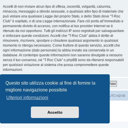
Accetti di non inviare alcun tipo di offesa, oscenità, volgarità, calunnia,
minaccia, messaggio a sfondo sessuale, o qualsiasi altro tipo di materiale che
può violare una qualsiasi Legge del proprio Stato, o dello Stato dove “T-Roc
Club” è ospitato, o di una Legge internazionale. Fare ciò porta all’immediato e
permanente divieto di accesso, con notifica al tuo provider Internet se è
ritenuto da noi opportuno. Tutti gli indirizzi IP sono registrati per salvaguardare
e rinforzare queste condizioni. Accetti che “T-Roc Club” abbia il diritto di
rimuovere, riscrivere, spostare o chiudere qualsiasi argomento in qualsiasi
momento lo ritenga necessario. Come fruitore di questo servizio, accetti che
ogni informazione (dato personale) tu abbia inviato sia conservata in un
database. Al contempo queste informazioni non saranno divulgate a nessuno
senza il tuo consenso, né “T-Roc Club” o phpBB sono da ritenersi responsabili
per qualsiasi violazione al sistema che possa compromettere queste
informazioni.
Questo sito utilizza cookie al fine di fornire la
migliore navigazione possibile
T-Roc Club
T-Roc Club
Tutti gli orari sono
UTC+02:00
Ulteriori informazioni
Creato da
phpBB
® Forum Software © phpBB Limited
Traduzione Italiana
phpBB-Italia.it
Accetto
Privacy
|
Condizioni