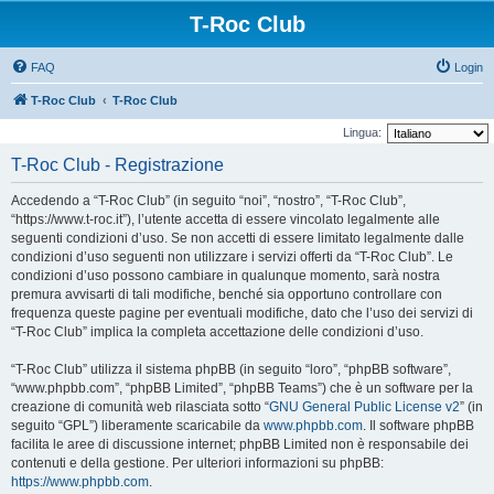
T-Roc Club
FAQ
Login
T-Roc Club
T-Roc Club
Lingua:
T-Roc Club - Registrazione
Accedendo a “T-Roc Club” (in seguito “noi”, “nostro”, “T-Roc Club”,
“https://www.t-roc.it”), l’utente accetta di essere vincolato legalmente alle
seguenti condizioni d’uso. Se non accetti di essere limitato legalmente dalle
condizioni d’uso seguenti non utilizzare i servizi offerti da “T-Roc Club”. Le
condizioni d’uso possono cambiare in qualunque momento, sarà nostra
premura avvisarti di tali modifiche, benché sia opportuno controllare con
frequenza queste pagine per eventuali modifiche, dato che l’uso dei servizi di
“T-Roc Club” implica la completa accettazione delle condizioni d’uso.
“T-Roc Club” utilizza il sistema phpBB (in seguito “loro”, “phpBB software”,
“www.phpbb.com”, “phpBB Limited”, “phpBB Teams”) che è un software per la
creazione di comunità web rilasciata sotto “
GNU General Public License v2
” (in
seguito “GPL”) liberamente scaricabile da
www.phpbb.com
. Il software phpBB
facilita le aree di discussione internet; phpBB Limited non è responsabile dei
contenuti e della gestione. Per ulteriori informazioni su phpBB:
https://www.phpbb.com
.