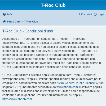
T-Roc Club
FAQ
Iscriviti
Login
T-Roc Club
T-Roc Club
T-Roc Club - Condizioni d’uso
Accedendo a “T-Roc Club” (in seguito “noi”, “nostro”, “T-Roc Club”,
“https://www.t-roc.it”), l’utente accetta di essere vincolato legalmente alle
seguenti condizioni d’uso. Se non accetti di essere limitato legalmente dalle
condizioni d’uso seguenti non utilizzare i servizi offerti da “T-Roc Club”. Le
condizioni d’uso possono cambiare in qualunque momento, sarà nostra
premura avvisarti di tali modifiche, benché sia opportuno controllare con
frequenza queste pagine per eventuali modifiche, dato che l’uso dei servizi di
“T-Roc Club” implica la completa accettazione delle condizioni d’uso.
“T-Roc Club” utilizza il sistema phpBB (in seguito “loro”, “phpBB software”,
“www.phpbb.com”, “phpBB Limited”, “phpBB Teams”) che è un software per la
creazione di comunità web rilasciata sotto “
GNU General Public License v2
” (in
seguito “GPL”) liberamente scaricabile da
www.phpbb.com
. Il software phpBB
facilita le aree di discussione internet; phpBB Limited non è responsabile dei
contenuti e della gestione. Per ulteriori informazioni su phpBB:
https://www.phpbb.com
.