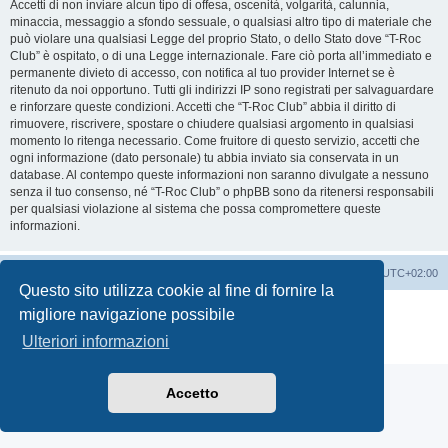
Accetti di non inviare alcun tipo di offesa, oscenità, volgarità, calunnia,
minaccia, messaggio a sfondo sessuale, o qualsiasi altro tipo di materiale che
può violare una qualsiasi Legge del proprio Stato, o dello Stato dove “T-Roc
Club” è ospitato, o di una Legge internazionale. Fare ciò porta all’immediato e
permanente divieto di accesso, con notifica al tuo provider Internet se è
ritenuto da noi opportuno. Tutti gli indirizzi IP sono registrati per salvaguardare
e rinforzare queste condizioni. Accetti che “T-Roc Club” abbia il diritto di
rimuovere, riscrivere, spostare o chiudere qualsiasi argomento in qualsiasi
momento lo ritenga necessario. Come fruitore di questo servizio, accetti che
ogni informazione (dato personale) tu abbia inviato sia conservata in un
database. Al contempo queste informazioni non saranno divulgate a nessuno
senza il tuo consenso, né “T-Roc Club” o phpBB sono da ritenersi responsabili
per qualsiasi violazione al sistema che possa compromettere queste
informazioni.
T-Roc Club
T-Roc Club
Tutti gli orari sono
UTC+02:00
Questo sito utilizza cookie al fine di fornire la
Creato da
phpBB
® Forum Software © phpBB Limited
migliore navigazione possibile
Traduzione Italiana
phpBB-Italia.it
Ulteriori informazioni
Privacy
|
Condizioni
Accetto