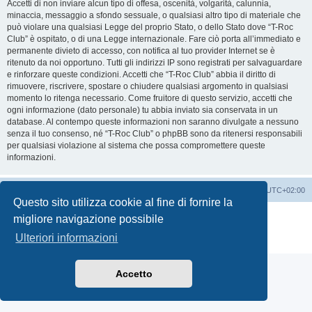
Accetti di non inviare alcun tipo di offesa, oscenità, volgarità, calunnia,
minaccia, messaggio a sfondo sessuale, o qualsiasi altro tipo di materiale che
può violare una qualsiasi Legge del proprio Stato, o dello Stato dove “T-Roc
Club” è ospitato, o di una Legge internazionale. Fare ciò porta all’immediato e
permanente divieto di accesso, con notifica al tuo provider Internet se è
ritenuto da noi opportuno. Tutti gli indirizzi IP sono registrati per salvaguardare
e rinforzare queste condizioni. Accetti che “T-Roc Club” abbia il diritto di
rimuovere, riscrivere, spostare o chiudere qualsiasi argomento in qualsiasi
momento lo ritenga necessario. Come fruitore di questo servizio, accetti che
ogni informazione (dato personale) tu abbia inviato sia conservata in un
database. Al contempo queste informazioni non saranno divulgate a nessuno
senza il tuo consenso, né “T-Roc Club” o phpBB sono da ritenersi responsabili
per qualsiasi violazione al sistema che possa compromettere queste
informazioni.
T-Roc Club
T-Roc Club
Tutti gli orari sono
UTC+02:00
Questo sito utilizza cookie al fine di fornire la
Creato da
phpBB
® Forum Software © phpBB Limited
migliore navigazione possibile
Traduzione Italiana
phpBB-Italia.it
Ulteriori informazioni
Privacy
|
Condizioni
Accetto