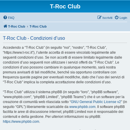
T-Roc Club
FAQ
Iscriviti
Login
T-Roc Club
T-Roc Club
T-Roc Club - Condizioni d’uso
Accedendo a “T-Roc Club” (in seguito “noi”, “nostro”, “T-Roc Club”,
“https://www.t-roc.it”), l’utente accetta di essere vincolato legalmente alle
seguenti condizioni d’uso. Se non accetti di essere limitato legalmente dalle
condizioni d’uso seguenti non utilizzare i servizi offerti da “T-Roc Club”. Le
condizioni d’uso possono cambiare in qualunque momento, sarà nostra
premura avvisarti di tali modifiche, benché sia opportuno controllare con
frequenza queste pagine per eventuali modifiche, dato che l’uso dei servizi di
“T-Roc Club” implica la completa accettazione delle condizioni d’uso.
“T-Roc Club” utilizza il sistema phpBB (in seguito “loro”, “phpBB software”,
“www.phpbb.com”, “phpBB Limited”, “phpBB Teams”) che è un software per la
creazione di comunità web rilasciata sotto “
GNU General Public License v2
” (in
seguito “GPL”) liberamente scaricabile da
www.phpbb.com
. Il software phpBB
facilita le aree di discussione internet; phpBB Limited non è responsabile dei
contenuti e della gestione. Per ulteriori informazioni su phpBB:
https://www.phpbb.com
.