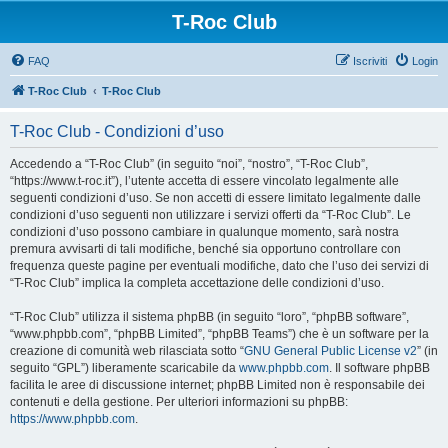
T-Roc Club
FAQ
Iscriviti
Login
T-Roc Club
T-Roc Club
T-Roc Club - Condizioni d’uso
Accedendo a “T-Roc Club” (in seguito “noi”, “nostro”, “T-Roc Club”,
“https://www.t-roc.it”), l’utente accetta di essere vincolato legalmente alle
seguenti condizioni d’uso. Se non accetti di essere limitato legalmente dalle
condizioni d’uso seguenti non utilizzare i servizi offerti da “T-Roc Club”. Le
condizioni d’uso possono cambiare in qualunque momento, sarà nostra
premura avvisarti di tali modifiche, benché sia opportuno controllare con
frequenza queste pagine per eventuali modifiche, dato che l’uso dei servizi di
“T-Roc Club” implica la completa accettazione delle condizioni d’uso.
“T-Roc Club” utilizza il sistema phpBB (in seguito “loro”, “phpBB software”,
“www.phpbb.com”, “phpBB Limited”, “phpBB Teams”) che è un software per la
creazione di comunità web rilasciata sotto “
GNU General Public License v2
” (in
seguito “GPL”) liberamente scaricabile da
www.phpbb.com
. Il software phpBB
facilita le aree di discussione internet; phpBB Limited non è responsabile dei
contenuti e della gestione. Per ulteriori informazioni su phpBB:
https://www.phpbb.com
.