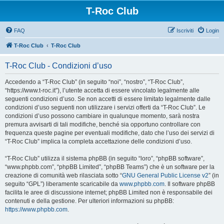
T-Roc Club
FAQ
Iscriviti
Login
T-Roc Club
T-Roc Club
T-Roc Club - Condizioni d’uso
Accedendo a “T-Roc Club” (in seguito “noi”, “nostro”, “T-Roc Club”,
“https://www.t-roc.it”), l’utente accetta di essere vincolato legalmente alle
seguenti condizioni d’uso. Se non accetti di essere limitato legalmente dalle
condizioni d’uso seguenti non utilizzare i servizi offerti da “T-Roc Club”. Le
condizioni d’uso possono cambiare in qualunque momento, sarà nostra
premura avvisarti di tali modifiche, benché sia opportuno controllare con
frequenza queste pagine per eventuali modifiche, dato che l’uso dei servizi di
“T-Roc Club” implica la completa accettazione delle condizioni d’uso.
“T-Roc Club” utilizza il sistema phpBB (in seguito “loro”, “phpBB software”,
“www.phpbb.com”, “phpBB Limited”, “phpBB Teams”) che è un software per la
creazione di comunità web rilasciata sotto “
GNU General Public License v2
” (in
seguito “GPL”) liberamente scaricabile da
www.phpbb.com
. Il software phpBB
facilita le aree di discussione internet; phpBB Limited non è responsabile dei
contenuti e della gestione. Per ulteriori informazioni su phpBB:
https://www.phpbb.com
.