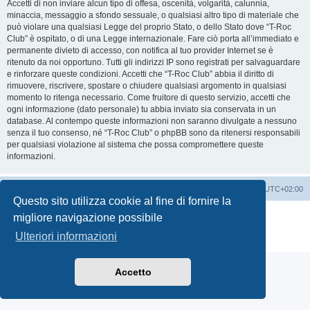
Accetti di non inviare alcun tipo di offesa, oscenità, volgarità, calunnia,
minaccia, messaggio a sfondo sessuale, o qualsiasi altro tipo di materiale che
può violare una qualsiasi Legge del proprio Stato, o dello Stato dove “T-Roc
Club” è ospitato, o di una Legge internazionale. Fare ciò porta all’immediato e
permanente divieto di accesso, con notifica al tuo provider Internet se è
ritenuto da noi opportuno. Tutti gli indirizzi IP sono registrati per salvaguardare
e rinforzare queste condizioni. Accetti che “T-Roc Club” abbia il diritto di
rimuovere, riscrivere, spostare o chiudere qualsiasi argomento in qualsiasi
momento lo ritenga necessario. Come fruitore di questo servizio, accetti che
ogni informazione (dato personale) tu abbia inviato sia conservata in un
database. Al contempo queste informazioni non saranno divulgate a nessuno
senza il tuo consenso, né “T-Roc Club” o phpBB sono da ritenersi responsabili
per qualsiasi violazione al sistema che possa compromettere queste
informazioni.
T-Roc Club
T-Roc Club
Tutti gli orari sono
UTC+02:00
Questo sito utilizza cookie al fine di fornire la
Creato da
phpBB
® Forum Software © phpBB Limited
migliore navigazione possibile
Traduzione Italiana
phpBB-Italia.it
Ulteriori informazioni
Privacy
|
Condizioni
Accetto