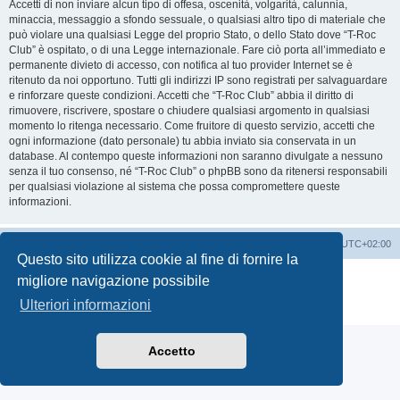
Accetti di non inviare alcun tipo di offesa, oscenità, volgarità, calunnia,
minaccia, messaggio a sfondo sessuale, o qualsiasi altro tipo di materiale che
può violare una qualsiasi Legge del proprio Stato, o dello Stato dove “T-Roc
Club” è ospitato, o di una Legge internazionale. Fare ciò porta all’immediato e
permanente divieto di accesso, con notifica al tuo provider Internet se è
ritenuto da noi opportuno. Tutti gli indirizzi IP sono registrati per salvaguardare
e rinforzare queste condizioni. Accetti che “T-Roc Club” abbia il diritto di
rimuovere, riscrivere, spostare o chiudere qualsiasi argomento in qualsiasi
momento lo ritenga necessario. Come fruitore di questo servizio, accetti che
ogni informazione (dato personale) tu abbia inviato sia conservata in un
database. Al contempo queste informazioni non saranno divulgate a nessuno
senza il tuo consenso, né “T-Roc Club” o phpBB sono da ritenersi responsabili
per qualsiasi violazione al sistema che possa compromettere queste
informazioni.
T-Roc Club
T-Roc Club
Tutti gli orari sono
UTC+02:00
Questo sito utilizza cookie al fine di fornire la
Creato da
phpBB
® Forum Software © phpBB Limited
migliore navigazione possibile
Traduzione Italiana
phpBB-Italia.it
Ulteriori informazioni
Privacy
|
Condizioni
Accetto