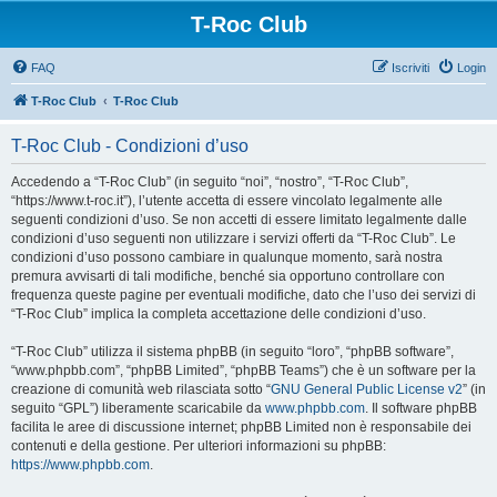
T-Roc Club
FAQ
Iscriviti
Login
T-Roc Club
T-Roc Club
T-Roc Club - Condizioni d’uso
Accedendo a “T-Roc Club” (in seguito “noi”, “nostro”, “T-Roc Club”,
“https://www.t-roc.it”), l’utente accetta di essere vincolato legalmente alle
seguenti condizioni d’uso. Se non accetti di essere limitato legalmente dalle
condizioni d’uso seguenti non utilizzare i servizi offerti da “T-Roc Club”. Le
condizioni d’uso possono cambiare in qualunque momento, sarà nostra
premura avvisarti di tali modifiche, benché sia opportuno controllare con
frequenza queste pagine per eventuali modifiche, dato che l’uso dei servizi di
“T-Roc Club” implica la completa accettazione delle condizioni d’uso.
“T-Roc Club” utilizza il sistema phpBB (in seguito “loro”, “phpBB software”,
“www.phpbb.com”, “phpBB Limited”, “phpBB Teams”) che è un software per la
creazione di comunità web rilasciata sotto “
GNU General Public License v2
” (in
seguito “GPL”) liberamente scaricabile da
www.phpbb.com
. Il software phpBB
facilita le aree di discussione internet; phpBB Limited non è responsabile dei
contenuti e della gestione. Per ulteriori informazioni su phpBB:
https://www.phpbb.com
.